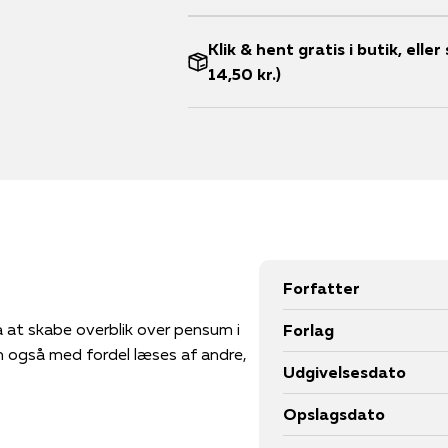
Klik & hent gratis i butik, ell
14,50 kr.)
Forfatter
 at skabe overblik over pensum i
Forlag
n også med fordel læses af andre,
Udgivelsesdato
Opslagsdato