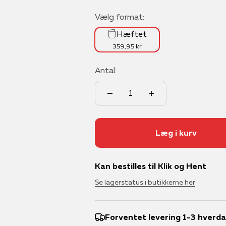
Vælg format:
Hæftet
359,95 kr
Antal:
Læg i kurv
Kan bestilles til Klik og Hent
Se lagerstatus i butikkerne her
Forventet levering 1-3 hverd