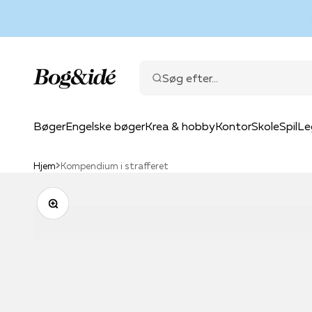
Spring til indhold
Bog & idé
Søg efter...
Bøger
Engelske bøger
Krea & hobby
Kontor
Skole
Spil
Le
Hjem
Kompendium i strafferet
Zoom