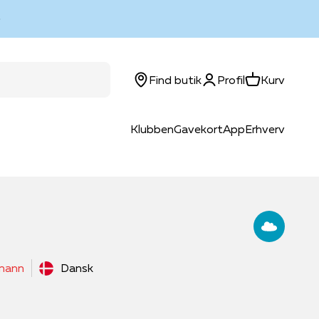
Log ind
Kurv
Find butik
Profil
Kurv
Klubben
Gavekort
App
Erhverv
lmann
Dansk