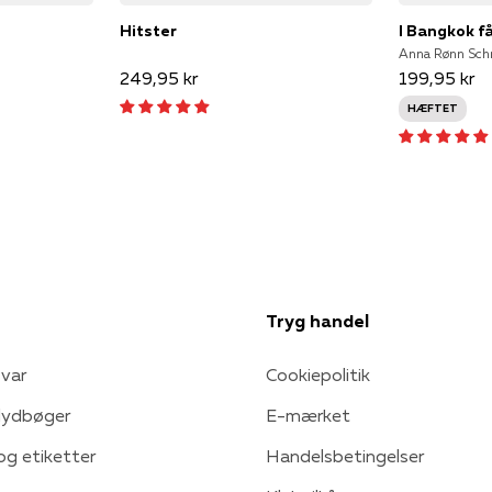
Hitster
I Bangkok f
Anna Rønn Schm
249,95 kr
199,95 kr
HÆFTET
Tryg handel
var
Cookiepolitik
 lydbøger
E-mærket
 og etiketter
Handelsbetingelser