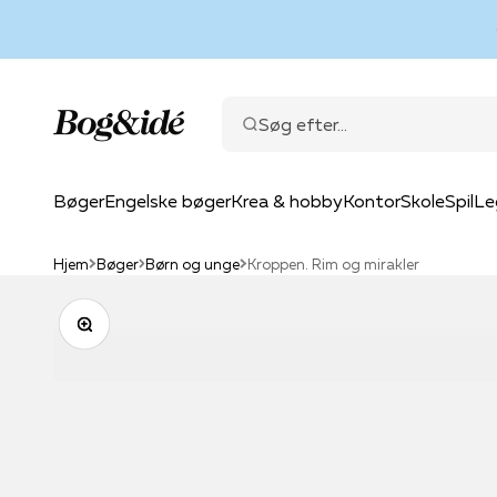
Spring til indhold
Bog & idé
Søg efter...
Bøger
Engelske bøger
Krea & hobby
Kontor
Skole
Spil
Le
Hjem
Bøger
Børn og unge
Kroppen. Rim og mirakler
Zoom