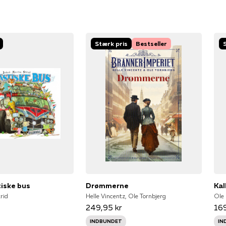
Stærk pris
Bestseller
iske bus
Drømmerne
Kal
rid
Helle Vincentz, Ole Tornbjerg
249,95 kr
169
INDBUNDET
IN