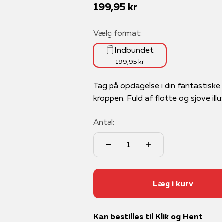
Salgspris
199,95 kr
Vælg format:
Indbundet
199,95 kr
Tag på opdagelse i din fantastiske
kroppen. Fuld af flotte og sjove illu
Antal:
Læg i kurv
Kan bestilles til Klik og Hent