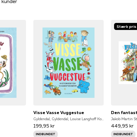
e kunder
Stærk pris
Visse Vasse Vuggestue
Den fantast
Gyldendal, Gyldendal, Louise Langhoff Koch, Inger Tobiasen, Kirsten Sonne Harild, Mats Letén, Ida Jessen, Hanne Bartholin, Kim Fupz Aakeson, Siri Melchior, Pia Thaulov, Niels Bo Bojesen, Elsa Beskow, Marianne Iben Hansen, Gyldendal Leksikon, Jakob Martin Strid
Jakob Martin St
199,95 kr
449,95 kr
INDBUNDET
INDBUNDET