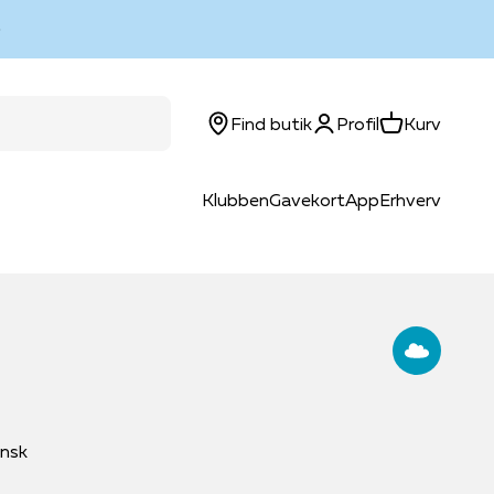
Log ind
Kurv
Find butik
Profil
Kurv
Klubben
Gavekort
App
Erhverv
nsk