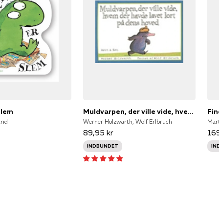
 slem
Muldvarpen, der ville vide, hvem der havde lavet lort på dens hoved
Fin
rid
Werner Holzwarth, Wolf Erlbruch
Mar
89,95 kr
169
INDBUNDET
IN