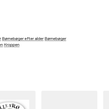
r
Børnebøger efter alder
Børnebøger
en
Kroppen