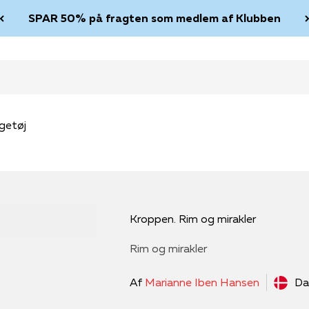
SPAR 50% på fragten som medlem af Klubben
getøj
Kroppen. Rim og mirakler
Rim og mirakler
Af
Marianne Iben Hansen
Da