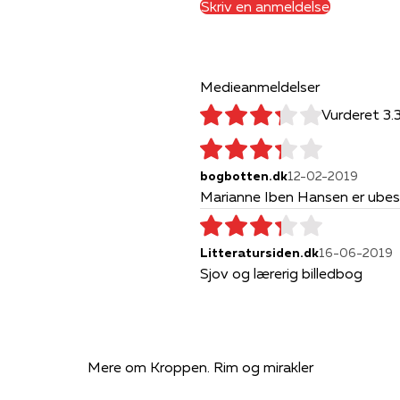
Skriv en anmeldelse
Medieanmeldelser
Vurderet 3.
 Alexandersen
bogbotten.dk
12-02-2019
Marianne Iben Hansen er ube
Litteratursiden.dk
16-06-2019
Sjov og lærerig billedbog
Mere om Kroppen. Rim og mirakler