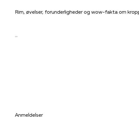
Rim, øvelser, forunderligheder og wow-fakta om kro
Tænk, man kan lave
en krop i en mave
med øjne og ører
og hjerte og sjæl.
Anmeldelser
Kroppen er sgisme
en smart mekanisme