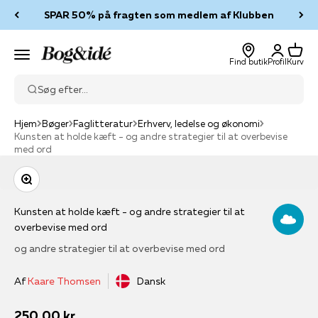
Spring til indhold
SPAR 50% på fragten som medlem af Klubben
Log ind
Kurv
Bog & idé
Menu
Find butik
Profil
Kurv
Søg efter...
Hjem
Bøger
Faglitteratur
Erhverv, ledelse og økonomi
Kunsten at holde kæft - og andre strategier til at overbevise
med ord
Zoom
Kunsten at holde kæft - og andre strategier til at
overbevise med ord
og andre strategier til at overbevise med ord
Af
Kaare Thomsen
Dansk
Salgspris
250,00 kr