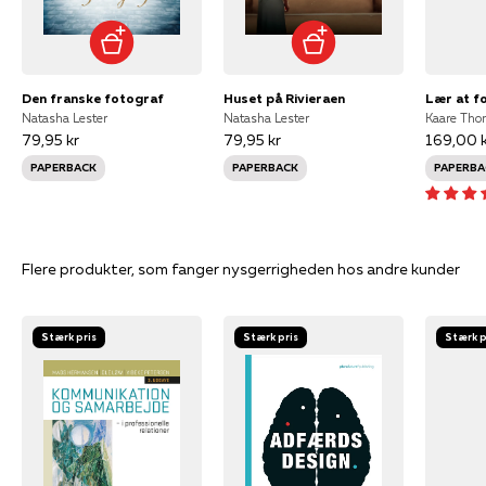
Den franske fotograf
Huset på Rivieraen
Lær at f
Natasha Lester
Natasha Lester
Kaare Th
79,95 kr
79,95 kr
169,00 k
PAPERBACK
PAPERBACK
PAPERBA
Flere produkter, som fanger nysgerrigheden hos andre kunder
Stærk pris
Stærk pris
Stærk p