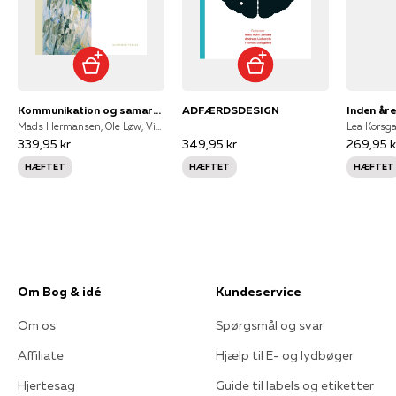
Kommunikation og samarbejde
ADFÆRDSDESIGN
Inden år
Mads Hermansen, Ole Løw, Vibeke Petersen, Omvejen A/S
Lea Korsg
339,95 kr
349,95 kr
269,95 k
HÆFTET
HÆFTET
HÆFTET
Om Bog & idé
Kundeservice
Om os
Spørgsmål og svar
Affiliate
Hjælp til E- og lydbøger
Hjertesag
Guide til labels og etiketter