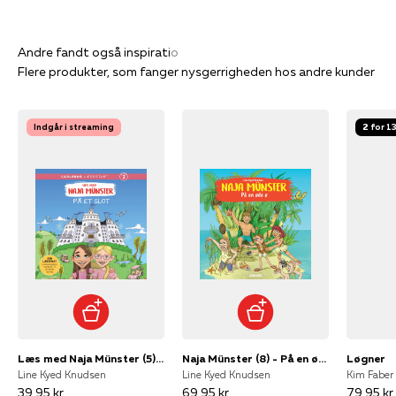
Flere produkter, som fanger nysgerrigheden hos andre kunder
Indgår i streaming
2 for 1
Læs med Naja Münster (5) - På et slot
Naja Münster (8) - På en øde ø
Løgner
Line Kyed Knudsen
Line Kyed Knudsen
Kim Faber
39,95 kr
69,95 kr
79,95 kr