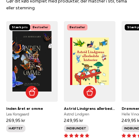
Gør dit køb komplet med produkter, der matcher i stil, tema
eller stemning
Stærk pris
Bestseller
Bestseller
Stærk p
Inden året er omme
Astrid Lindgrens allerbedste historier
Drømmer
Lea Korsgaard
Astrid Lindgren
Helle Vinc
269,95 kr
249,95 kr
249,95 k
HÆFTET
INDBUNDET
INDBUN