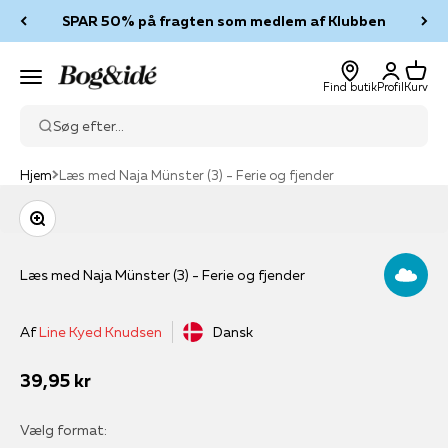
Spring til indhold
SPAR 50% på fragten som medlem af Klubben
Log ind
Kurv
Bog & idé
Menu
Find butik
Profil
Kurv
Søg efter...
Hjem
Læs med Naja Münster (3) - Ferie og fjender
Zoom
Læs med Naja Münster (3) - Ferie og fjender
Af
Line Kyed Knudsen
Dansk
Salgspris
39,95 kr
Vælg format: