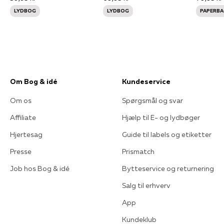
LYDBOG
LYDBOG
PAPERBA
Om Bog & idé
Kundeservice
Om os
Spørgsmål og svar
Affiliate
Hjælp til E- og lydbøger
Hjertesag
Guide til labels og etiketter
Presse
Prismatch
Job hos Bog & idé
Bytteservice og returnering
Salg til erhverv
App
Kundeklub