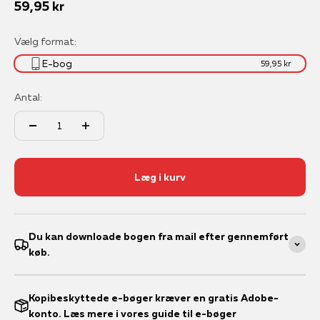
Salgspris
59,95 kr
Vælg format:
E-bog
59,95 kr
Antal:
Læg i kurv
Du kan downloade bogen fra mail efter gennemført
køb.
Kopibeskyttede e-bøger kræver en gratis Adobe-
konto. Læs mere i vores guide til e-bøger