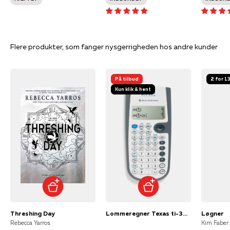
Flere produkter, som fanger nysgerrigheden hos andre kunder
På tilbud
2 for 1
Kun klik & hent
Threshing Day
Lommeregner Texas ti-30xb multi view
Løgner
Rebecca Yarros
Kim Faber