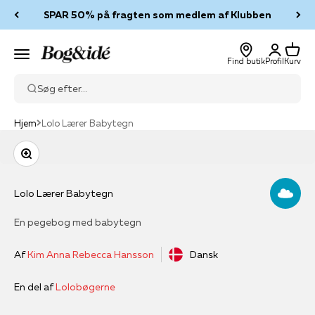
Spring til indhold
SPAR 50% på fragten som medlem af Klubben
Log ind
Kurv
Bog & idé
Menu
Find butik
Profil
Kurv
Søg efter...
Hjem
Lolo Lærer Babytegn
Zoom
Lolo Lærer Babytegn
En pegebog med babytegn
Af
Kim Anna Rebecca Hansson
Dansk
En del af
Lolobøgerne