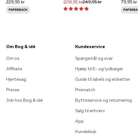
229,95 kr
209,95 kr
249,95 kr
79,95 kr
PAPERBACK
PAPERBA
Om Bog & idé
Kundeservice
Om os
Spørgsmål og svar
Affiliate
Hjælp til E- og lydbøger
Hjertesag
Guide til labels og etiketter
Presse
Prismatch
Job hos Bog & idé
Bytteservice og returnering
Salg til erhverv
App
Kundeklub