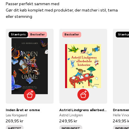
Gør dit køb komplet med produkter, der matcher i stil, tema
eller stemning
Stærk pris
Bestseller
Bestseller
Stærk p
Inden året er omme
Astrid Lindgrens allerbedste historier
Drømmer
Lea Korsgaard
Astrid Lindgren
Helle Vinc
269,95 kr
249,95 kr
249,95 k
HÆFTET
INDBUNDET
INDBUN