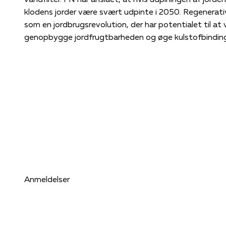
klodens jorder være svært udpinte i 2050. Regenerati
som en jordbrugsrevolution, der har potentialet til at
genopbygge jordfrugtbarheden og øge kulstofbindinge
første gang en række centrale skikkelser i den regene
Danmark i en samtalebog, der giver et indblik i jordbr
grundlæggende skifte i vores forståelse af, hvad jord
Sofie Isager Ahl (f. 1988) er forfatter og har skrevet 
landbrug. Hun har tidligere udgivet de skønlitterære
og Demeters latter (2022). I 2023 udkom den etnogra
tegner et portræt af en ny bevægelse af regenerative
Sille Skovgaard (f. 1989) er uddannet økologisk jordb
regenerativt landbrug. Hun har lavet filmen Jeg tror,
Harris, 2024) om regenerative jordbrugeres eksperim
sidder i bestyrelsen for foreningen Andelsgaarde.
Anmeldelser