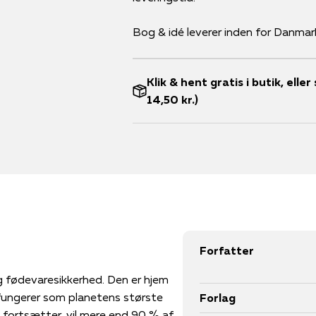
Bog & idé leverer inden for Danmar
Klik & hent gratis i butik, ell
14,50 kr.)
Forfatter
g fødevaresikkerhed. Den er hjem
 fungerer som planetens største
Forlag
en fortsætter, vil mere end 90 % af