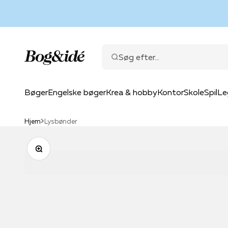
Spring til indhold
Bog & idé
Søg efter...
Bøger
Engelske bøger
Krea & hobby
Kontor
Skole
Spil
Le
Hjem
Lysbønder
Zoom
Skønlitteratur
Fiction
Faglitteratur
Kreative materialer
Non-fiction
Papir & arki
Skole
Bør
Mal
Romaner
Romaner
Biografier
Gaveindpakning
Biografier
Blokke og 
Bogb
Bill
Blya
Krimi og spænding
Krimi og spænding
Erhverv, ledelse og økono
Karton og papir
Erhverv, ledelse og
Bogstøtter
Comp
Eve
Farv
Fantasy
Science fiction og fantasy
Fritid og hobby
Kort og kuverter
Historie og samfun
Etiketter og
Drik
Fagb
Kuns
Romantasy
Tegneserier
Historie og samfund
Lim og tape
Hobby og fritid
Kalendere
Gymn
Godn
Lærr