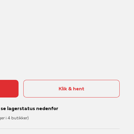
else
d
Satch
Krea til børn
LEGO®
Skolestart
ne
sistema®
Krea til hjemmet
MAGNA-TILES®
STAEDTLER®
Male og tegne
Pokémon™
Tinka®
Perler
Se alle brands
Klik & hent
– se lagerstatus nedenfor
ger i 4 butikker)