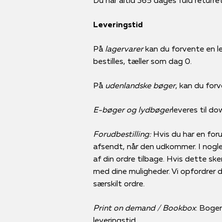
Leveringstid
På
lagervarer
kan du forvente en le
bestilles, tæller som dag 0.
På
udenlandske bøger
, kan du forv
E-bøger og lydbøger
leveres til d
Forudbestilling:
Hvis du har en forud
afsendt, når den udkommer. I nogle 
af din ordre tilbage. Hvis dette ske
med dine muligheder. Vi opfordrer der
særskilt ordre.
Print on demand / Bookbox
: Bogen
leveringstid.