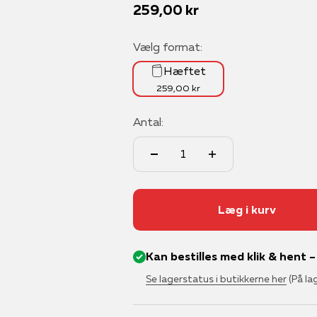
 konvolutter
eregnere
siske børnebøger
ebøger
Familiespil
Konstruktion
Overstregningstusser
Linealer
Bøger til stærk pris
Spiltilbehør
Samtalekort
Lydbøger
Sæbebobler
Laminering
Udskoling
Månedens læseoplev
Play-Doh
7-8 år
Maylan
Salgspris
259,00 kr
Modelbyggeri
rkivering
asser
e- og opgavebøger
ing
Havespil
Kreativt legetøj
Sticky notes
Overstregningstusser
Strategispil
Uno
Vandpistoler
Lim og tape
Studiestart
Prisvindende bøger
Elmer's
9-10 år
Moleski
Scrapbooking
Vælg format:
 og papir
lhuse
bøger, rim og remser
ler
Klassiske spil
Legetøjsbiler
Viskelædere
Passere
Voksenspil
Vildkatten
Lommeregnere
Top 10 bøger
11+ år
Pilot
Hæftet
 brevordnere
etasker
domsbøger
tse og tegnebøger
Kortspil
Rolleleg
Whiteboardsmarkers
Tusser
Sakse og skæremaskiner
#Booktok
Relief
259,00 kr
lag og papirkurve
iekalendere
ts børnebog
er
Læringsspil
Viskelædere
Antal:
Læg i kurv
Kan bestilles med klik & hent 
Se lagerstatus i butikkerne her
(På la