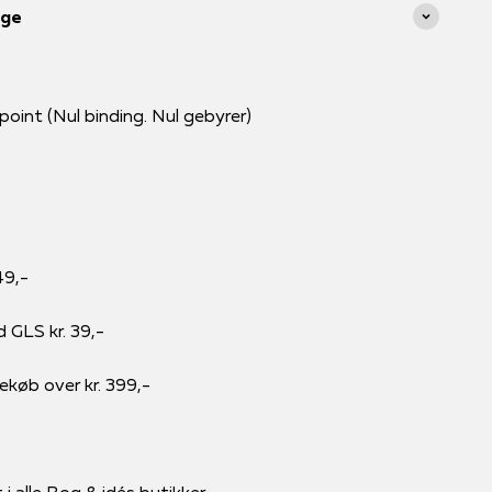
age
int (Nul binding. Nul gebyrer)
49,-
d GLS kr. 39,-
rekøb over kr. 399,-
i alle Bog & idés butikker.