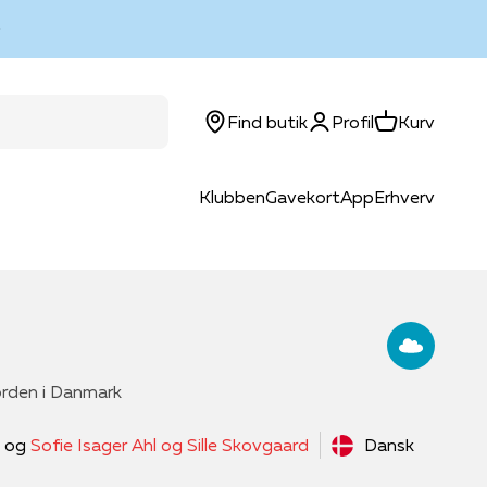
Log ind
Kurv
Find butik
Profil
Kurv
Klubben
Gavekort
App
Erhverv
 alder
Brands
Kreablog
Legetøjsbrands
Inspiration
Leg og inspiration
Beckmann
Begivenheder
Barbie™
Guides
Forældreguides
ergobag
Boghjørnet
Disney
Klar til start
Leg og udvikling med LEGO®
rden i Danmark
jde
astell
Faber-Castell
Højtider
Hama®
Matematikfessor
Udvikling
og
Sofie Isager Ahl og Sille Skovgaard
Dansk
Graphit Stylus
Indpakning
HUG A LUMPS
Opgavebøger
Gaveguide