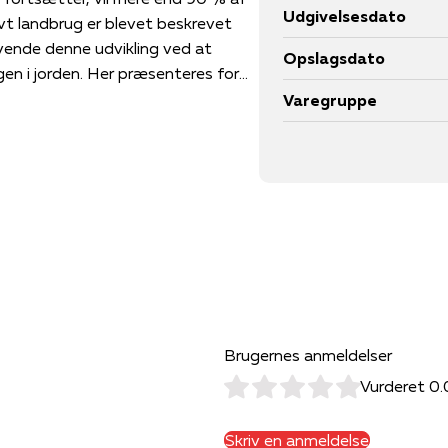
Udgivelsesdato
vt landbrug er blevet beskrevet
 vende denne udvikling ved at
Opslagsdato
n i jorden. Her præsenteres for
rative jordbrugsbevægelse i
Varegruppe
ugernes arbejde og formidler et
 overhovedet er.
ph.d. i antropologi om regenerativt
 bøger Naboplanter (2018)
fiske monografi Regeneration, der
 jordbrugere i Skandinavien.
ruger og antropolog med speciale i
 vi starter som lys (med Emma
enter med jordfrugtbarhed og
Brugernes anmeldelser
Vurderet 0.
Skriv en anmeldelse