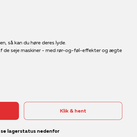
else
d
Satch
Krea til børn
LEGO®
Skolestart
ne
sistema®
Krea til hjemmet
MAGNA-TILES®
STAEDTLER®
Male og tegne
Pokémon™
Tinka®
Perler
Se alle brands
n, så kan du høre deres lyde.
f de seje maskiner - med rør-og-føl-effekter og ægte
Klik & hent
– se lagerstatus nedenfor