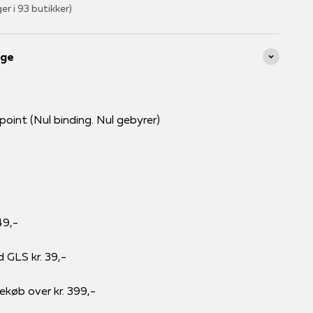
ger i 93 butikker)
age
int (Nul binding. Nul gebyrer)
49,-
d GLS kr. 39,-
rekøb over kr. 399,-