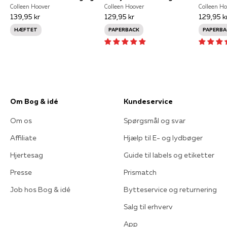
Colleen Hoover
Colleen Hoover
Colleen Ho
139,95 kr
129,95 kr
129,95 k
HÆFTET
PAPERBACK
PAPERBA
Om Bog & idé
Kundeservice
Om os
Spørgsmål og svar
Affiliate
Hjælp til E- og lydbøger
Hjertesag
Guide til labels og etiketter
Presse
Prismatch
Job hos Bog & idé
Bytteservice og returnering
Salg til erhverv
App