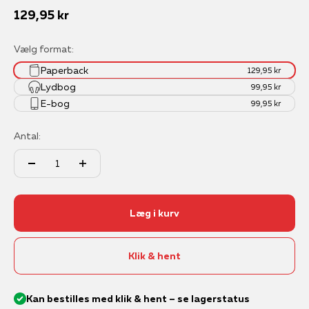
Salgspris
129,95 kr
Vælg format:
Paperback
129,95 kr
Lydbog
99,95 kr
E-bog
99,95 kr
Antal:
Læg i kurv
Klik & hent
Kan bestilles med klik & hent – se lagerstatus