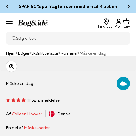
Spring til indhold
SPAR 50% på fragten som medlem af Klubben
Log ind
Kurv
Bog & idé
Menu
Find butik
Profil
Kurv
Søg efter...
Hjem
Bøger
Skønlitteratur
Romaner
Måske en dag
Zoom
Måske en dag
52 anmeldelser
Af
Colleen Hoover
Dansk
En del af
Måske-serien