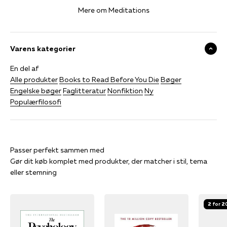
Mere om Meditations
Varens kategorier
En del af
Alle produkter
Books to Read Before You Die
Bøger
Engelske bøger
Faglitteratur
Nonfiktion
Ny
Populærfilosofi
Gør dit køb komplet med produkter, der matcher i stil, tema
eller stemning
2 for 2