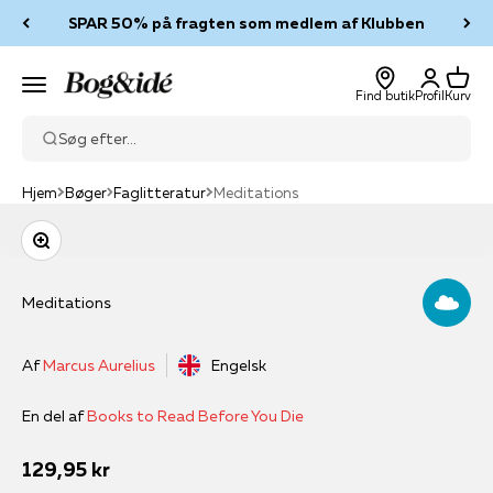
Spring til indhold
SPAR 50% på fragten som medlem af Klubben
Log ind
Kurv
Bog & idé
Menu
Find butik
Profil
Kurv
Søg efter...
Hjem
Bøger
Faglitteratur
Meditations
Zoom
Meditations
Af
Marcus Aurelius
Engelsk
En del af
Books to Read Before You Die
Salgspris
129,95 kr