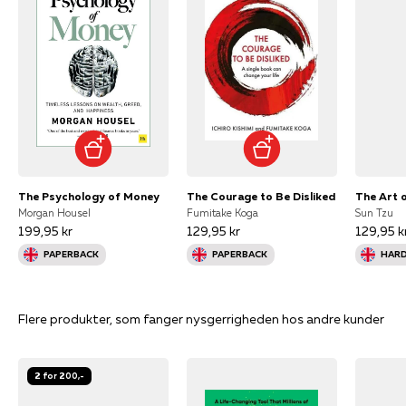
The Psychology of Money
The Courage to Be Disliked
The Art 
Morgan Housel
Fumitake Koga
Sun Tzu
199,95 kr
129,95 kr
129,95 k
PAPERBACK
PAPERBACK
HAR
Flere produkter, som fanger nysgerrigheden hos andre kunder
2 for 200,-