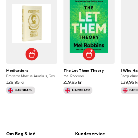
Meditations
The Let Them Theory
Emperor Marcus Aurelius, George Long
Mel Robbins
Jacquelin
129,95 kr
219,95 kr
139,95 k
HARDBACK
HARDBACK
PAPE
Om Bog & idé
Kundeservice