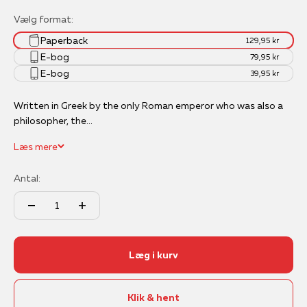
Vælg format:
Paperback
129,95 kr
E-bog
79,95 kr
E-bog
39,95 kr
Written in Greek by the only Roman emperor who was also a
philosopher, the...
Læs mere
Antal:
Læg i kurv
Klik & hent