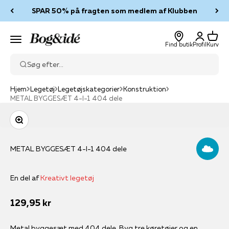
Spring til indhold
SPAR 50% på fragten som medlem af Klubben
Log ind
Kurv
Bog & idé
Menu
Find butik
Profil
Kurv
Søg efter...
Hjem
Legetøj
Legetøjskategorier
Konstruktion
METAL BYGGESÆT 4-I-1 404 dele
Zoom
METAL BYGGESÆT 4-I-1 404 dele
En del af
Kreativt legetøj
Salgspris
129,95 kr
Metal byggesæt med 404 dele. Byg tre køretøjer og en