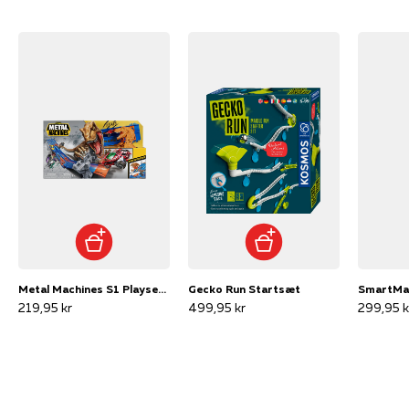
Metal Machines S1 Playset - 4 Lane Madness
Gecko Run Startsæt
SmartMax
219,95 kr
499,95 kr
299,95 k