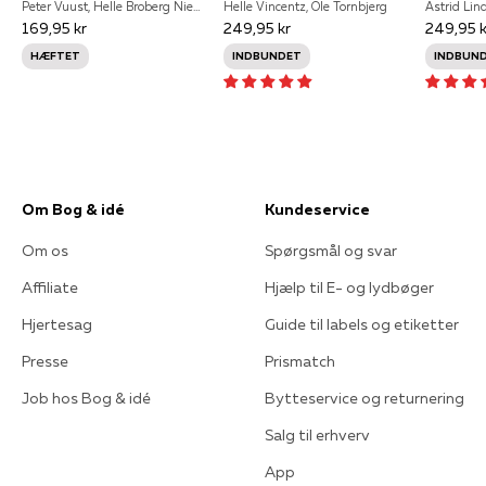
Peter Vuust, Helle Broberg Nielsen
Helle Vincentz, Ole Tornbjerg
Astrid Lin
169,95 kr
249,95 kr
249,95 k
HÆFTET
INDBUNDET
INDBUN
Om Bog & idé
Kundeservice
Om os
Spørgsmål og svar
Affiliate
Hjælp til E- og lydbøger
Hjertesag
Guide til labels og etiketter
Presse
Prismatch
Job hos Bog & idé
Bytteservice og returnering
Salg til erhverv
App