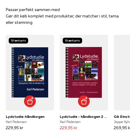
Gør dit køb komplet med produkter, der matcher i stil, tema
eller stemning
Stærk pris
Stærk pris
Lydstudie-håndbogen
Lydstudie - håndbogen 2 - Udstyret, levels.....
Gik Einste
Karl Pedersen
Karl Pedersen
229,95 kr
229,95 kr
269,95 k