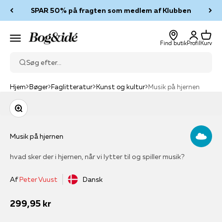
Spring til indhold
SPAR 50% på fragten som medlem af Klubben
Log ind
Kurv
Bog & idé
Menu
Find butik
Profil
Kurv
Søg efter...
Hjem
Bøger
Faglitteratur
Kunst og kultur
Musik på hjernen
Zoom
Musik på hjernen
hvad sker der i hjernen, når vi lytter til og spiller musik?
Af
Peter Vuust
Dansk
Salgspris
299,95 kr