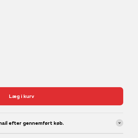
Læg i kurv
ail efter gennemført køb.