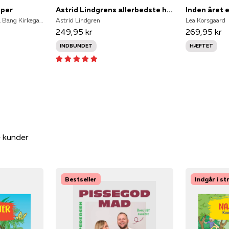
pper
Astrid Lindgrens allerbedste historier
Inden året
Ole Lund Kirkegaard, Nana Bang Kirkegaard
Astrid Lindgren
Lea Korsgaard
249,95 kr
269,95 kr
INDBUNDET
HÆFTET
e kunder
Bestseller
Indgår i s