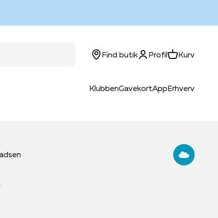
Log ind
Kurv
Find butik
Profil
Kurv
Klubben
Gavekort
App
Erhverv
ladsen
k