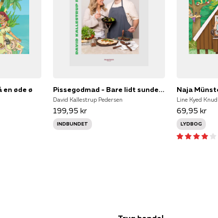
å en øde ø
Pissegodmad - Bare lidt sundere
David Kallestrup Pedersen
Line Kyed Knud
199,95 kr
69,95 kr
INDBUNDET
LYDBOG
Tryg handel