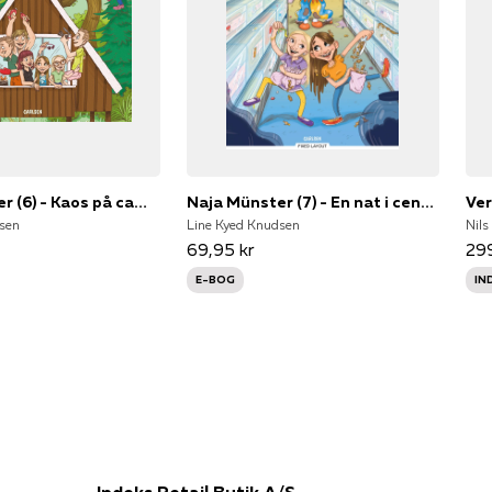
Naja Münster (6) - Kaos på campingpladsen
Naja Münster (7) - En nat i centret
Ve
sen
Line Kyed Knudsen
Nils
69,95 kr
299
E-BOG
IN
Indeks Retail Butik A/S