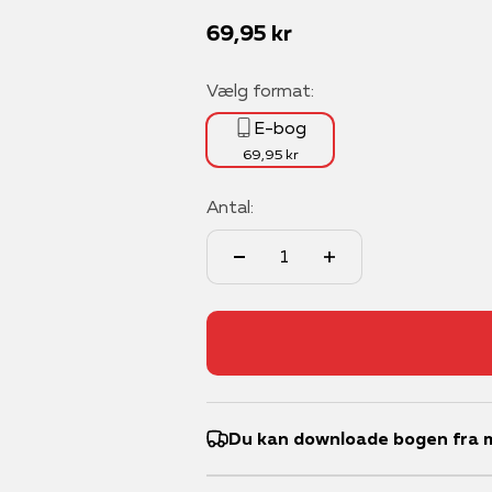
Salgspris
69,95 kr
Vælg format:
E-bog
69,95 kr
Antal:
Du kan downloade bogen fra m