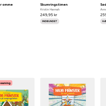
 er omme
Skumringstimen
Sød
Kristin Hannah
Ann
249,95 kr
259
INDBUNDET
HÆ
treaming