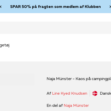
SPAR 50% på fragten som medlem af Klubben
getøj
Naja Münster - Kaos på campingp
Af
Line Kyed Knudsen
Dans
En del af
Naja Münster