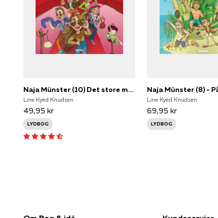
Naja Münster (10) Det store modeshow
Naja Münster (8) - P
Line Kyed Knudsen
Line Kyed Knudsen
49,95 kr
69,95 kr
LYDBOG
LYDBOG
Om Bog & idé
Kundeservice