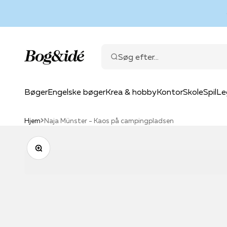
Spring til indhold
Bog & idé
Søg efter...
Bøger
Engelske bøger
Krea & hobby
Kontor
Skole
Spil
Le
Hjem
Naja Münster - Kaos på campingpladsen
Zoom