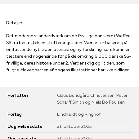
Detaljer
Det moderne standardværk om de frivillige danskere i Waffen-
SS fra besættelsen til efterkrigstiden. Værket er baseret på
omfattende nyt kildemateriale og ny forskning, som kommer
tættere end nogensinde før på de omkring 6.000 danske SS-
frivillige, deres historie under 2. Verdenskrig og i tiden, som
fulgte. Hovedparten af bogens illustrationer har ikke tidligere
været anvendt.Nazismens danske soldater repræsenterer
mere end 30 års forskningsmæssig interesse for emnet og
bygger videre på forfatternes anmelderroste bog Under
Forfatter
Claus Bundgård Christensen, Peter
hagekors og Dannebrog (1998).
Scharff Smith og Niels Bo Poulsen
Forlag
Lindhardt og Ringhof
Udgivelsesdato
21. oktober 2025
Opslagsdato
21. oktober 2025