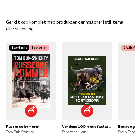
Gør dit køb komplet med produkter, der matcher i stil, tema
eller stemning
Stærk pris
Bestseller
Gratis 
Russerne kommer
Verdens 100 mest fantastiske fortidsdyr
Besat og
Tom Buk-Swienty
Sebastian Klein
Søren Tan