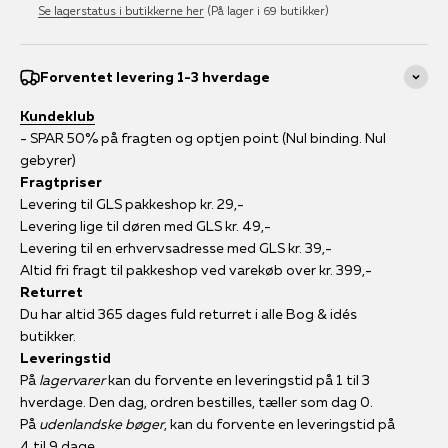
Se lagerstatus i butikkerne her
(På lager i 69 butikker)
Forventet levering 1-3 hverdage
Kundeklub
- SPAR 50% på fragten og optjen point (Nul binding. Nul
gebyrer)
Fragtpriser
Levering til GLS pakkeshop kr. 29,-
Levering lige til døren med GLS kr. 49,-
Levering til en erhvervsadresse med GLS kr. 39,-
Altid fri fragt til pakkeshop ved varekøb over kr. 399,-
Returret
Du har altid 365 dages fuld returret i alle Bog & idés
butikker.
Leveringstid
På
lagervarer
kan du forvente en leveringstid på 1 til 3
hverdage. Den dag, ordren bestilles, tæller som dag 0.
På
udenlandske bøger
, kan du forvente en leveringstid på
4 til 9 dage.