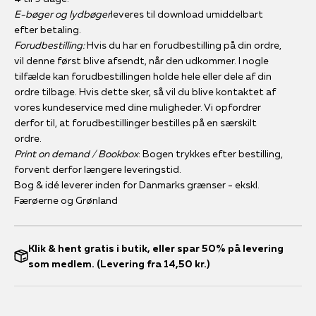
E-bøger og lydbøger
leveres til download umiddelbart
efter betaling.
Forudbestilling:
Hvis du har en forudbestilling på din ordre,
vil denne først blive afsendt, når den udkommer. I nogle
tilfælde kan forudbestillingen holde hele eller dele af din
ordre tilbage. Hvis dette sker, så vil du blive kontaktet af
vores kundeservice med dine muligheder. Vi opfordrer
derfor til, at forudbestillinger bestilles på en særskilt
ordre.
Print on demand / Bookbox
: Bogen trykkes efter bestilling,
forvent derfor længere leveringstid.
Bog & idé leverer inden for Danmarks grænser - ekskl.
Færøerne og Grønland
Klik & hent gratis i butik, eller spar 50% på levering
som medlem. (Levering fra 14,50 kr.)