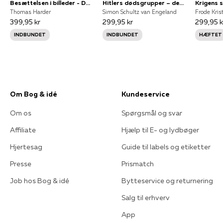
Besættelsen i billeder - Danmark 1940-1945
Hitlers dødsgrupper – de danske bødler
Krigens 
Thomas Harder
Simon Schultz van Engeland
399,95 kr
299,95 kr
299,95 k
INDBUNDET
INDBUNDET
HÆFTET
Om Bog & idé
Kundeservice
Om os
Spørgsmål og svar
Affiliate
Hjælp til E- og lydbøger
Hjertesag
Guide til labels og etiketter
Presse
Prismatch
Job hos Bog & idé
Bytteservice og returnering
Salg til erhverv
App