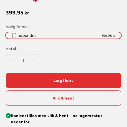
Salgspris
399,95 kr
Vælg format:
Indbundet
399,95 kr
Antal:
Læg i kurv
Klik & hent
Kan bestilles med klik & hent – se lagerstatus
nedenfor