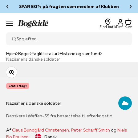
Spring til indhold
SPAR 50% på fragten som medlem af Klubben
Log ind
Kurv
Bog & idé
Menu
Find butik
Profil
Kurv
Søg efter...
Hjem
Bøger
Faglitteratur
Historie og samfund
Nazismens danske soldater
Zoom
Gratis fragt
Nazismens danske soldater
Danskere i Waffen-SS fra besættelse til efterkrigstid
Af
Claus Bundgård Christensen
,
Peter Scharff Smith
og
Niels
Bo Poulsen
Dansk