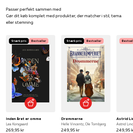
Gør dit køb komplet med produkter, der matcher i stil, tema
eller stemning
Stærk pris
Bestseller
Stærk pris
Bestseller
Bestsel
Inden året er omme
Drømmerne
Lea Korsgaard
Helle Vincentz, Ole Tornbjerg
Astrid Lin
269,95 kr
249,95 kr
249,95 k