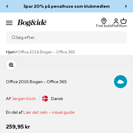
Spring til indhold
Spar 20% på penalhuse som klubmedlem
Log ind
Kurv
Bog & idé
Menu
Find butik
Profil
Kurv
Søg efter...
Hjem
Office 2016 Bogen - Office 365
Zoom
Office 2016 Bogen - Office 365
Af
Jørgen Koch
Dansk
En del af
Lær det selv - visuel guide
Salgspris
259,95 kr