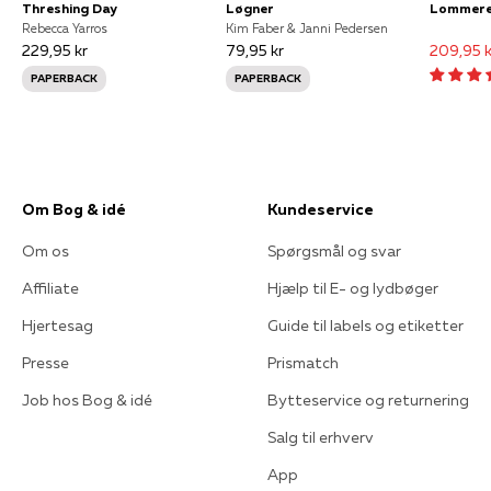
Threshing Day
Løgner
Rebecca Yarros
Kim Faber & Janni Pedersen
229,95 kr
79,95 kr
209,95 k
PAPERBACK
PAPERBACK
Om Bog & idé
Kundeservice
Om os
Spørgsmål og svar
Affiliate
Hjælp til E- og lydbøger
Hjertesag
Guide til labels og etiketter
Presse
Prismatch
Job hos Bog & idé
Bytteservice og returnering
Salg til erhverv
App