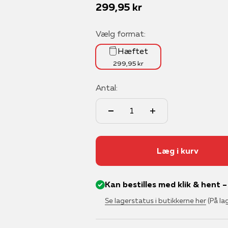
Salgspris
299,95 kr
Vælg format:
Hæftet
299,95 kr
Antal:
Læg i kurv
Kan bestilles med klik & hent 
Se lagerstatus i butikkerne her
(På la