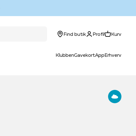
Log ind
Kurv
Find butik
Profil
Kurv
Klubben
Gavekort
App
Erhverv