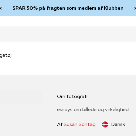
SPAR 50% på fragten som medlem af Klubben
getøj
Om fotografi
essays om billede og virkelighed
Af
Susan Sontag
Dansk