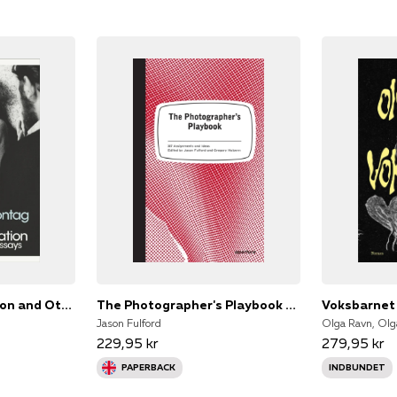
Against Interpretation and Other Essays
The Photographer's Playbook 307 Assignments and Ideas
Voksbarnet
Jason Fulford
Olga Ravn, Olg
229,95 kr
279,95 kr
PAPERBACK
INDBUNDET