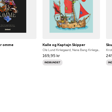
 er omme
Kalle og Kaptajn Skipper
Sk
Ole Lund Kirkegaard, Nana Bang Kirkegaard
Kris
169,95 kr
249
INDBUNDET
IN