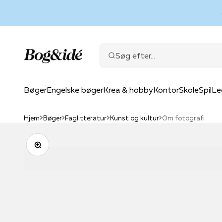
Spring til indhold
Bog & idé
Søg efter...
Bøger
Engelske bøger
Krea & hobby
Kontor
Skole
Spil
Le
Hjem
Bøger
Faglitteratur
Kunst og kultur
Om fotografi
Zoom