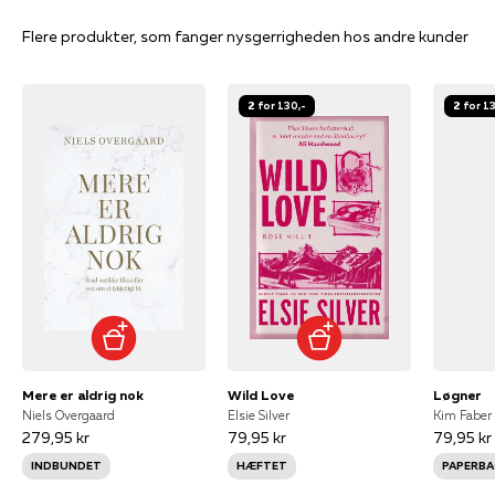
Flere produkter, som fanger nysgerrigheden hos andre kunder
2 for 130,-
2 for 1
Mere er aldrig nok
Wild Love
Løgner
Niels Overgaard
Elsie Silver
Kim Faber
279,95 kr
79,95 kr
79,95 kr
INDBUNDET
HÆFTET
PAPERBA