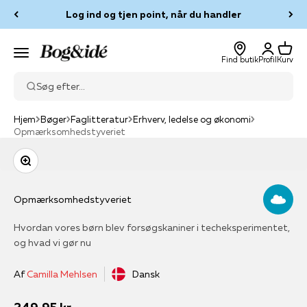
Spring til indhold
Log ind og tjen point, når du handler
Log ind
Kurv
Bog & idé
Menu
Find butik
Profil
Kurv
Søg efter...
Hjem
Bøger
Faglitteratur
Erhverv, ledelse og økonomi
Opmærksomhedstyveriet
Zoom
Opmærksomhedstyveriet
Hvordan vores børn blev forsøgskaniner i techeksperimentet,
og hvad vi gør nu
Af
Camilla Mehlsen
Dansk