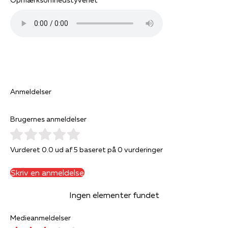
Opmærksomhedstyveriet
”Bogen kan stærkt anbefales til forældre, som gerne vil forstå
børn og unges onlineliv og de udfordringer, familien og
samfundet skal forholde sig til.” – Rasmus Kjeldahl, direktør i
Børns Vilkår
”Et engageret og vigtigt politisk opråb.” - Johanne Schmidt-
Nielsen i Information
”En tankevækkende og foruroligende bog om det 21.
århundredes store techeksperiment.” - Weekendavisen
Anmeldelser
Brugernes anmeldelser
Vurderet 0.0 ud af 5 baseret på 0 vurderinger
Skriv en anmeldelse
Ingen elementer fundet
Medieanmeldelser