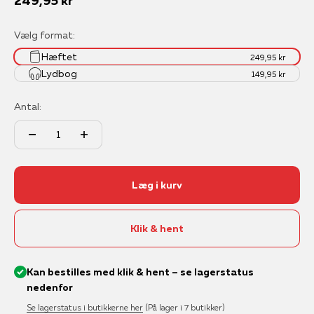
Salgspris
249,95 kr
Vælg format:
Hæftet
249,95 kr
Lydbog
149,95 kr
Antal:
Læg i kurv
Klik & hent
Kan bestilles med klik & hent – se lagerstatus
nedenfor
Se lagerstatus i butikkerne her
(På lager i 7 butikker)