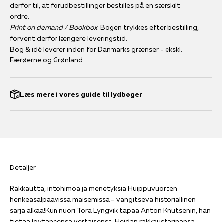
derfor til, at forudbestillinger bestilles på en særskilt
ordre.
Print on demand / Bookbox
: Bogen trykkes efter bestilling,
forvent derfor længere leveringstid.
Bog & idé leverer inden for Danmarks grænser - ekskl.
Færøerne og Grønland
Læs mere i vores guide til lydbøger
Detaljer
Rakkautta, intohimoa ja menetyksiä Huippuvuorten
henkeäsalpaavissa maisemissa – vangitseva historiallinen
sarja alkaa!Kun nuori Tora Lyngvik tapaa Anton Knutsenin, hän
tietää löytäneensä vertaisensa. Heidän rakkaustarinansa