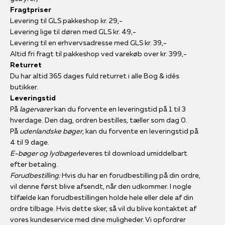
Fragtpriser
Levering til GLS pakkeshop kr. 29,-
Levering lige til døren med GLS kr. 49,-
Levering til en erhvervsadresse med GLS kr. 39,-
Altid fri fragt til pakkeshop ved varekøb over kr. 399,-
Returret
Du har altid 365 dages fuld returret i alle Bog & idés
butikker.
Leveringstid
På
lagervarer
kan du forvente en leveringstid på 1 til 3
hverdage. Den dag, ordren bestilles, tæller som dag 0.
På
udenlandske bøger
, kan du forvente en leveringstid på
4 til 9 dage.
E-bøger og lydbøger
leveres til download umiddelbart
efter betaling.
Forudbestilling:
Hvis du har en forudbestilling på din ordre,
vil denne først blive afsendt, når den udkommer. I nogle
tilfælde kan forudbestillingen holde hele eller dele af din
ordre tilbage. Hvis dette sker, så vil du blive kontaktet af
vores kundeservice med dine muligheder. Vi opfordrer