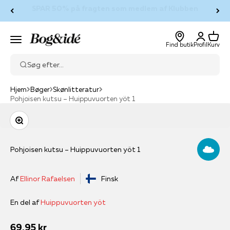
Spring til indhold
Log ind og tjen point, når du handler
Log ind
Kurv
Bog & idé
Menu
Find butik
Profil
Kurv
Søg efter...
Hjem
Bøger
Skønlitteratur
Pohjoisen kutsu – Huippuvuorten yöt 1
Zoom
Pohjoisen kutsu – Huippuvuorten yöt 1
Af
Ellinor Rafaelsen
Finsk
En del af
Huippuvuorten yöt
Salgspris
69,95 kr