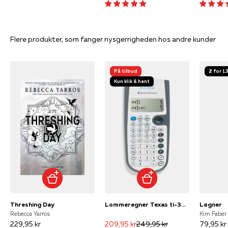
Flere produkter, som fanger nysgerrigheden hos andre kunder
På tilbud
2 for 1
Kun klik & hent
Threshing Day
Lommeregner Texas ti-30xb multi view
Løgner
Rebecca Yarros
Kim Faber
229,95 kr
209,95 kr
249,95 kr
79,95 kr