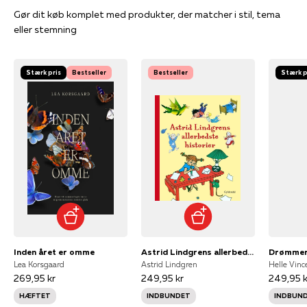
Gør dit køb komplet med produkter, der matcher i stil, tema
eller stemning
Stærk pris
Bestseller
Bestseller
Stærk p
Inden året er omme
Astrid Lindgrens allerbedste historier
Drømmer
Lea Korsgaard
Astrid Lindgren
Helle Vinc
269,95 kr
249,95 kr
249,95 k
HÆFTET
INDBUNDET
INDBUN