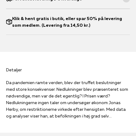
Klik & hent gratis i butik, eller spar 50% på levering
som medlem. (Levering fra 14,50 kr.)
Detaljer
Da pandemien ramte verden, blev der truffet beslutninger
med store konsekvenser. Nedlukninger blev præsenteret som
nødvendige, men var de det egentlig? I Prisen værd?
Nedlukningerne ingen taler om undersøger økonom Jonas
Herby, om restriktionerne virkede efter hensigten. Med data
og analyser viser han, at befolkningen i høj grad selv
tilpassede adfærd – uafhængigt af politiske indgreb.
Konsekvensen? Nedlukningerne havde begrænset effekt på