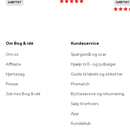
HÆFTET
HÆFTET
Om Bog & idé
Kundeservice
Om os
Spørgsmål og svar
Affiliate
Hjælp til E- og lydbøger
Hjertesag
Guide til labels og etiketter
Presse
Prismatch
Job hos Bog & idé
Bytteservice og returnering
Salg til erhverv
App
Kundeklub