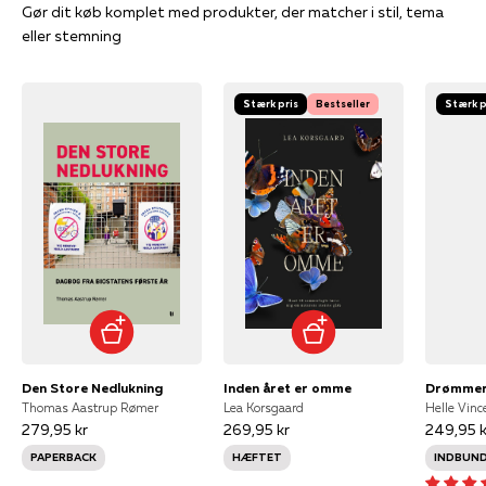
Gør dit køb komplet med produkter, der matcher i stil, tema
eller stemning
Stærk pris
Bestseller
Stærk p
Den Store Nedlukning
Inden året er omme
Drømmer
Thomas Aastrup Rømer
Lea Korsgaard
Helle Vinc
279,95 kr
269,95 kr
249,95 k
PAPERBACK
HÆFTET
INDBUN