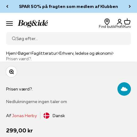
Spring til indhold
SPAR 50% på fragten som medlem af Klubben
Log ind
Kurv
Bog & idé
Menu
Find butik
Profil
Kurv
Søg efter...
Hjem
Bøger
Faglitteratur
Erhverv, ledelse og økonomi
Prisen værd?.
Zoom
Prisen værd?.
Nedlukningerne ingen taler om
Af
Jonas Herby
Dansk
Salgspris
299,00 kr