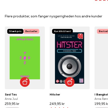
Flere produkter, som fanger nysgerrigheden hos andre kunder
Stærk pris
Bestseller
Kun klik & hent
Bestsel
Sød Tøs
Hitster
I Bangko
Anna Juul
259,95 kr
249,95 kr
199,95 k