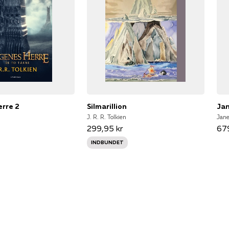
rre 2
Silmarillion
Jan
J. R. R. Tolkien
Jan
299,95 kr
679
INDBUNDET