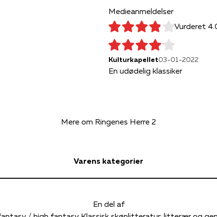
Medieanmeldelser
Vurderet 4.
Kulturkapellet
03-01-2022
En udødelig klassiker
Mere om Ringenes Herre 2
Varens kategorier
En del af
fantasy / high fantasy
Klassisk skønlitteratur: litterær og gen