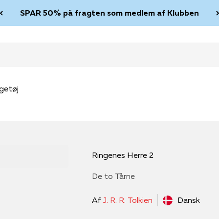
SPAR 50% på fragten som medlem af Klubben
getøj
Ringenes Herre 2
De to Tårne
Af
J. R. R. Tolkien
Dansk