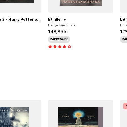
Harry Potter 3 - Harry Potter og fangen fra Azkaban - illustreret
Et lille liv
Hanya Yanagihara
Holl
149,95 kr
129
PAPERBACK
PA