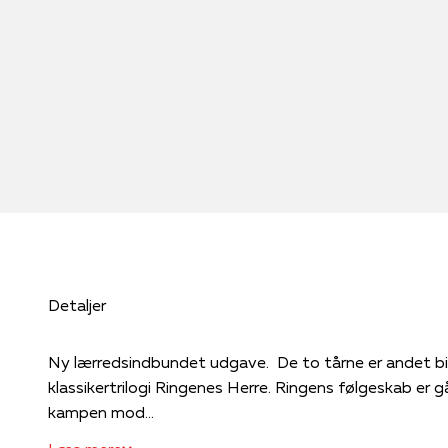
Detaljer
Ny lærredsindbundet udgave. De to tårne er andet bind i Tolkiens udødelige
klassikertrilogi Ringenes Herre. Ringens følgeskab er gå
kampen mod...