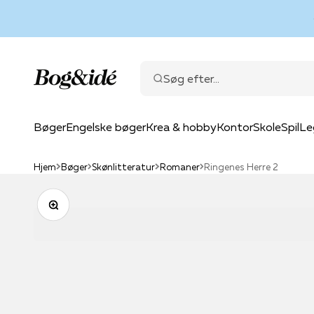
Spring til indhold
Bog & idé
Søg efter...
Bøger
Engelske bøger
Krea & hobby
Kontor
Skole
Spil
Le
Hjem
Bøger
Skønlitteratur
Romaner
Ringenes Herre 2
Zoom