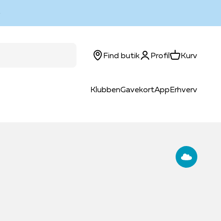
Log ind
Kurv
Find butik
Profil
Kurv
Klubben
Gavekort
App
Erhverv