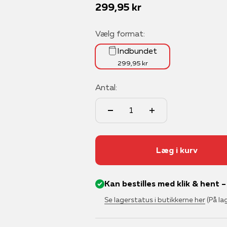
Salgspris
299,95 kr
Vælg format:
Indbundet
299,95 kr
Antal:
Læg i kurv
Kan bestilles med klik & hent 
Se lagerstatus i butikkerne her
(På la