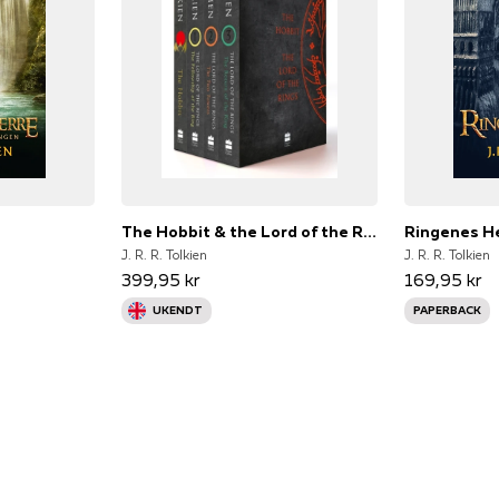
The Hobbit & the Lord of the Rings Boxed Set
Ringenes He
J. R. R. Tolkien
J. R. R. Tolkien
399,95 kr
169,95 kr
UKENDT
PAPERBACK