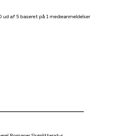
0 ud af 5 baseret på 1 medieanmeldelser
erel
Romaner
Skønlitteratur