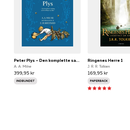
Peter Plys – Den komplette samling af fortællinger og digte (jubilæumsudgave med kassette)
Ringenes Herre 1
A. A. Milne
J. R. R. Tolkien
399,95 kr
169,95 kr
INDBUNDET
PAPERBACK