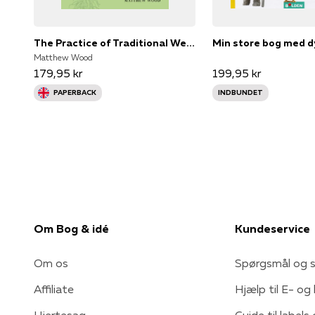
The Practice of Traditional Western Herbalismbasic Doctrine
Min store bog med d
Matthew Wood
179,95 kr
199,95 kr
PAPERBACK
INDBUNDET
Om Bog & idé
Kundeservice
Om os
Spørgsmål og s
Affiliate
Hjælp til E- og
Hjertesag
Guide til labels