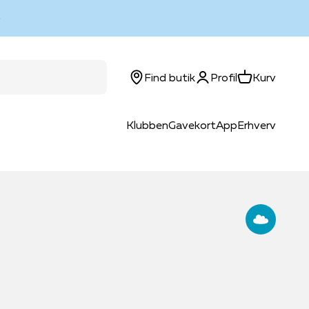
Log ind
Kurv
Find butik
Profil
Kurv
Klubben
Gavekort
App
Erhverv