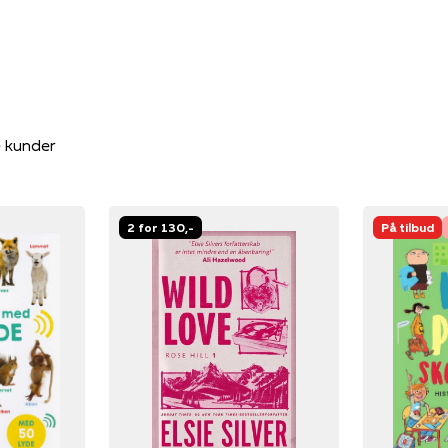
e kunder
2 for 130,-
På tilbud