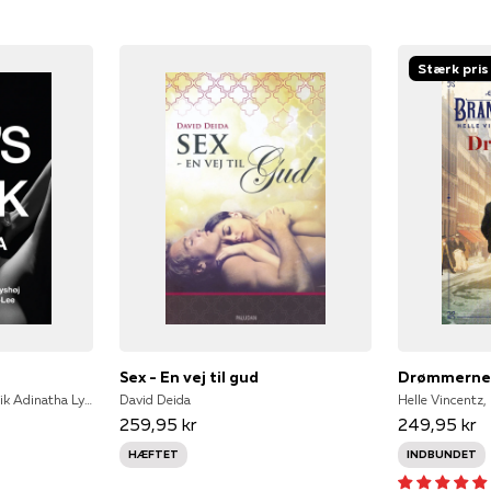
Stærk pris
Sex - En vej til gud
Drømmern
Lotte Søs Farran-Lee & Ulrik Adinatha Lyshøj, Lotte Søs Farran-Lee, Ulrik Adinatha Lyshøj
David Deida
Helle Vincentz,
259,95 kr
249,95 kr
HÆFTET
INDBUNDET