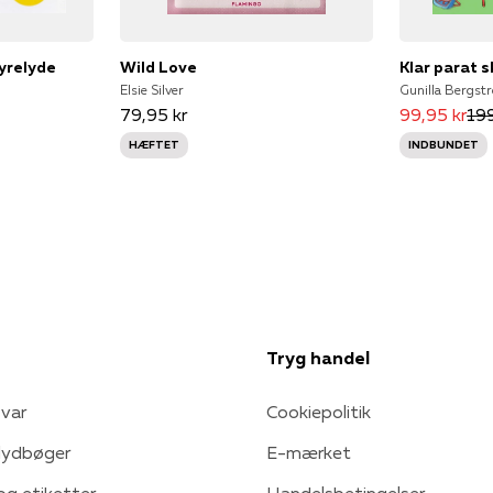
yrelyde
Wild Love
Klar parat 
Elsie Silver
79,95 kr
99,95 kr
199
HÆFTET
INDBUNDET
Tryg handel
var
Cookiepolitik
 lydbøger
E-mærket
 og etiketter
Handelsbetingelser