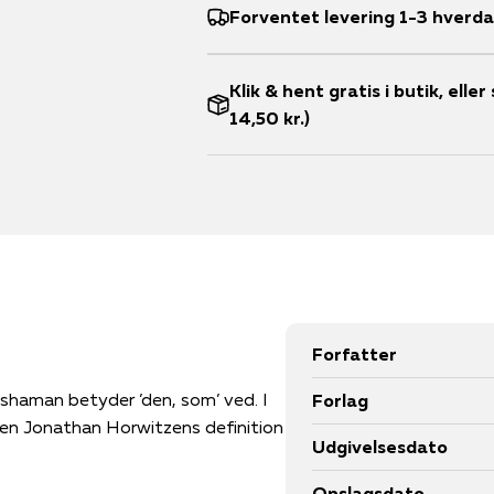
Forventet levering 1-3 hverd
Klik & hent gratis i butik, ell
14,50 kr.)
Forfatter
t shaman betyder ’den, som’ ved. I
Forlag
en Jonathan Horwitzens definition
Udgivelsesdato
Opslagsdato