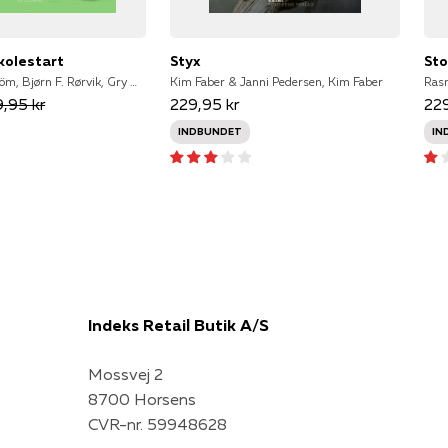
skolestart
Styx
Sto
Gunilla Bergström, Bjørn F. Rørvik, Gry Moursund, Kim Fupz Aakeson, Niels Bo Bojesen, Eva Eriksson, Anne Sofie Hammer, Dina Gellert, Lars Daneskov, Zarah Juul, Ole Lund Kirkegaard
Kim Faber & Janni Pedersen, Kim Faber
,95 kr
229,95 kr
229
INDBUNDET
IN
Indeks Retail Butik A/S
Mossvej 2
8700 Horsens
CVR-nr. 59948628