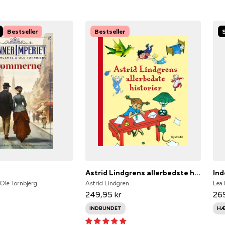
Bestseller
Bestseller
e
Astrid Lindgrens allerbedste historier
Ind
 Ole Tornbjerg
Astrid Lindgren
Lea 
249,95 kr
269
INDBUNDET
HÆ