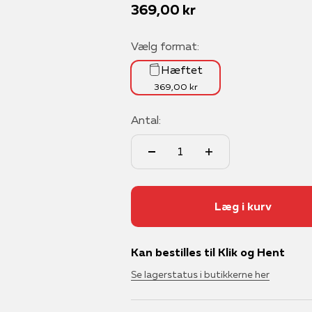
Salgspris
369,00 kr
Vælg format:
Hæftet
369,00 kr
Antal:
Læg i kurv
Kan bestilles til Klik og Hent
Se lagerstatus i butikkerne her