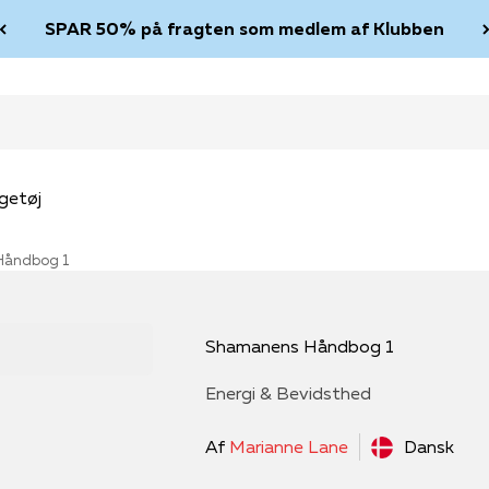
SPAR 50% på fragten som medlem af Klubben
getøj
Håndbog 1
Shamanens Håndbog 1
Energi & Bevidsthed
Af
Marianne Lane
Dansk