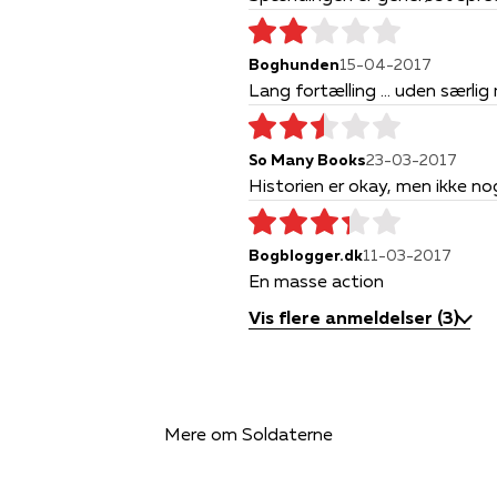
Boghunden
15-04-2017
Lang fortælling ... uden særli
So Many Books
23-03-2017
Historien er okay, men ikke n
Bogblogger.dk
11-03-2017
En masse action
Vis flere anmeldelser (3)
Mere om Soldaterne