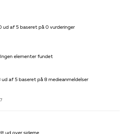
0 ud af 5 baseret på 0 vurderinger
Ingen elementer fundet
3 ud af 5 baseret på 8 medieanmeldelser
7
t ud over siderne