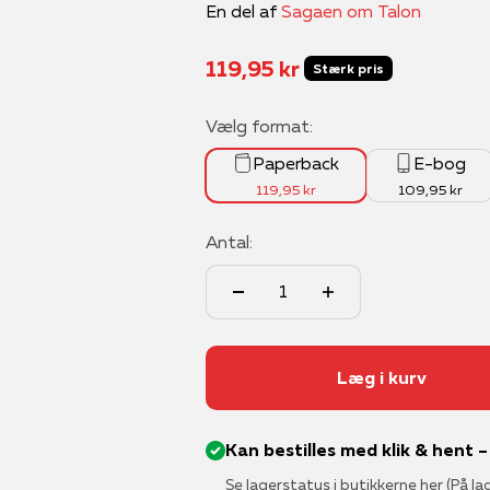
En del af
Sagaen om Talon
Salgspris
119,95 kr
Stærk pris
Vælg format:
Paperback
E-bog
119,95 kr
109,95 kr
Antal:
Læg i kurv
Kan bestilles med klik & hent 
Se lagerstatus i butikkerne her
(På la