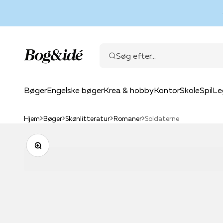
Spring til indhold
Bog & idé
Søg efter...
Bøger
Engelske bøger
Krea & hobby
Kontor
Skole
Spil
Le
Hjem
Bøger
Skønlitteratur
Romaner
Soldaterne
Zoom