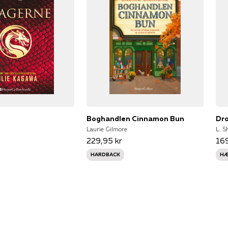
Boghandlen Cinnamon Bun
Dr
Laurie Gilmore
L. 
229,95 kr
169
HARDBACK
HÆ