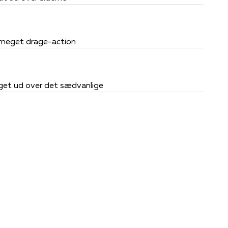
g meget drage-action
oget ud over det sædvanlige