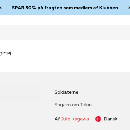
SPAR 50% på fragten som medlem af Klubben
getøj
Soldaterne
Sagaen om Talon
Af
Julie Kagawa
Dansk