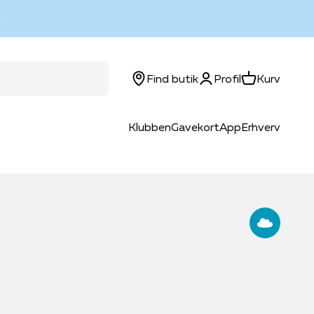
Log ind
Kurv
Find butik
Profil
Kurv
Klubben
Gavekort
App
Erhverv