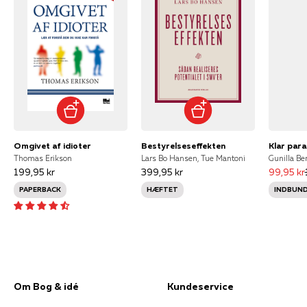
Omgivet af idioter
Bestyrelseseffekten
Klar para
Thomas Erikson
Lars Bo Hansen, Tue Mantoni
199,95 kr
399,95 kr
99,95 kr
PAPERBACK
HÆFTET
INDBUN
Om Bog & idé
Kundeservice