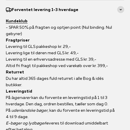
Forventet levering 1-3 hverdage
Kundeklub
- SPAR 50% på fragten og optjen point (Nul binding. Nul
gebyrer)
Fragtpriser
Levering til GLS pakkeshop kr. 29,-
Levering lige til døren med GLS kr. 49,-
Levering til en erhvervsadresse med GLS kr. 39,-
Altid fri fragt til pakkeshop ved varekøb over kr. 399,-
Returret
Du har altid 365 dages fuld returret i alle Bog & idés
butikker.
Leveringstid
På
lagervarer
kan du forvente en leveringstid på 1 til 3
hverdage. Den dag, ordren bestilles, tæller som dag 0.
På
udenlandske bøger
, kan du forvente en leveringstid på
4 til 9 dage.
E-bøger og lydbøger
leveres til download umiddelbart
efter betaling.