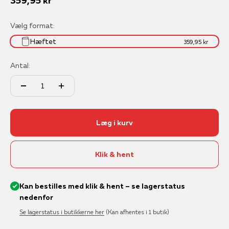
Salgspris
359,95 kr
Vælg format:
Hæftet
359,95 kr
Antal:
Læg i kurv
Klik & hent
Kan bestilles med klik & hent – se lagerstatus
nedenfor
Se lagerstatus i butikkerne her
(Kan afhentes i 1 butik)