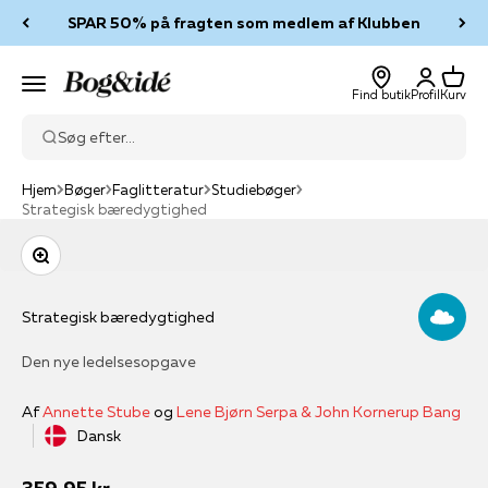
Spring til indhold
SPAR 50% på fragten som medlem af Klubben
Log ind
Kurv
Bog & idé
Menu
Find butik
Profil
Kurv
Søg efter...
Hjem
Bøger
Faglitteratur
Studiebøger
Strategisk bæredygtighed
Zoom
Strategisk bæredygtighed
Den nye ledelsesopgave
Af
Annette Stube
og
Lene Bjørn Serpa & John Kornerup Bang
Dansk