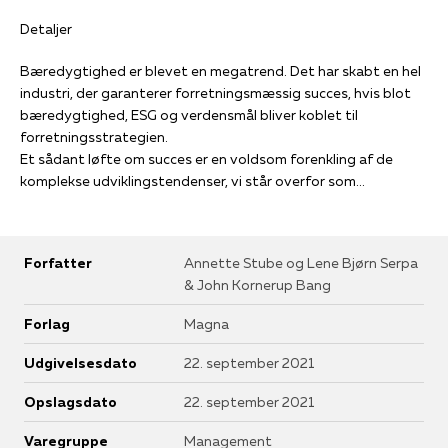
Detaljer
Bæredygtighed er blevet en megatrend. Det har skabt en hel
industri, der garanterer forretningsmæssig succes, hvis blot
bæredygtighed, ESG og verdensmål bliver koblet til
forretningsstrategien.
Et sådant løfte om succes er en voldsom forenkling af de
komplekse udviklingstendenser, vi står overfor som
verdenssamfund. For at mitigere risici forbundet med
udviklingen, skal de gøre bæredygtige løsninger til en
drivkraft for udvikling af den enkelte virksomhed, og
Forfatter
Annette Stube og Lene Bjørn Serpa
herigennem bidrage til en bæredygtig samfundsudvikling og
& John Kornerup Bang
en bæredygtig økonomi.
Her har virksomheder en unik mulighed og afgørende rolle.
Forlag
Magna
Ingen anden økonomisk kraft kan skalere, som virksomhederne
kan, og ingen andre kan bringe den påkrævede innovations-
Udgivelsesdato
22. september 2021
forandrings- og eksekveringskraft i spil.
Det udvider ledelsesopgaven. Bestyrelsen og direktionen skal
Opslagsdato
22. september 2021
definere, hvilke risici og handlemuligheder de vil prioritere i
Varegruppe
Management
deres virksomhed og industri og investerer i den omstilling,