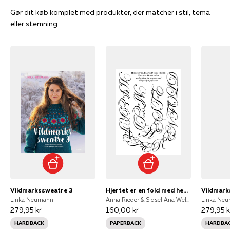
Gør dit køb komplet med produkter, der matcher i stil, tema
eller stemning
Vildmarkssweatre 3
Hjertet er en fold med heste
Vildmark
Linka Neumann
Anna Rieder & Sidsel Ana Welden (red.)
Linka Ne
279,95 kr
160,00 kr
279,95 k
HARDBACK
PAPERBACK
HARDBA