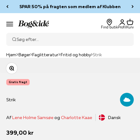
Spring til indhold
SPAR 50% på fragten som medlem af Klubben
Log ind
Kurv
Bog & idé
Menu
Find butik
Profil
Kurv
Søg efter...
Hjem
Bøger
Faglitteratur
Fritid og hobby
Strik
Zoom
Gratis fragt
Strik
Af
Lene Holme Samsøe
og
Charlotte Kaae
Dansk
Salgspris
399,00 kr