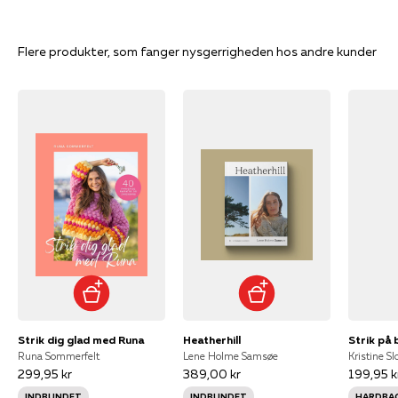
Flere produkter, som fanger nysgerrigheden hos andre kunder
Strik dig glad med Runa
Heatherhill
Strik på
Runa Sommerfelt
Lene Holme Samsøe
Kristine Sl
299,95 kr
389,00 kr
199,95 k
INDBUNDET
INDBUNDET
HARDBA