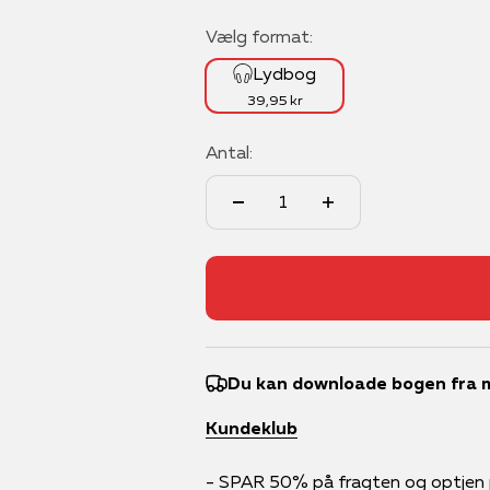
Vælg format:
Lydbog
39,95 kr
Antal:
Du kan downloade bogen fra m
Kundeklub
- SPAR 50% på fragten og optjen po