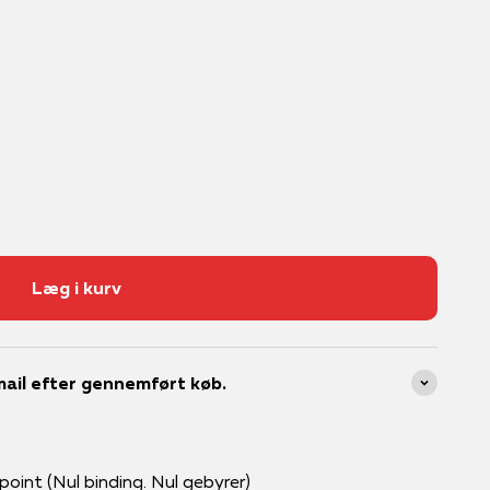
Læg i kurv
ail efter gennemført køb.
int (Nul binding. Nul gebyrer)