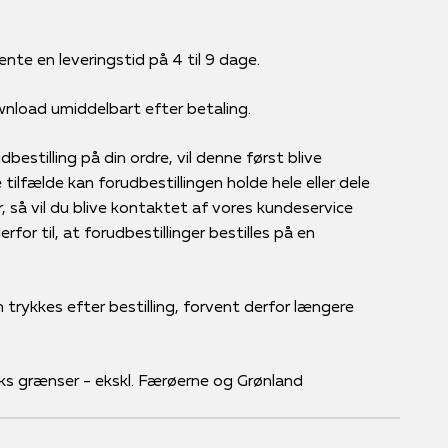
ente en leveringstid på 4 til 9 dage.
ownload umiddelbart efter betaling.
bestilling på din ordre, vil denne først blive
tilfælde kan forudbestillingen holde hele eller dele
r, så vil du blive kontaktet af vores kundeservice
for til, at forudbestillinger bestilles på en
 trykkes efter bestilling, forvent derfor længere
ks grænser - ekskl. Færøerne og Grønland