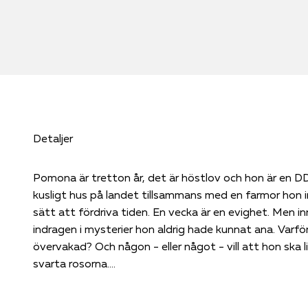
Detaljer
Pomona är tretton år, det är höstlov och hon är en 
kusligt hus på landet tillsammans med en farmor hon 
sätt att fördriva tiden. En vecka är en evighet. Men i
indragen i mysterier hon aldrig hade kunnat ana. Varför
övervakad? Och någon - eller något - vill att hon ska
svarta rosorna.