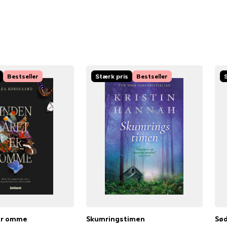
Bestseller
Stærk pris
Bestseller
 er omme
Skumringstimen
Sød