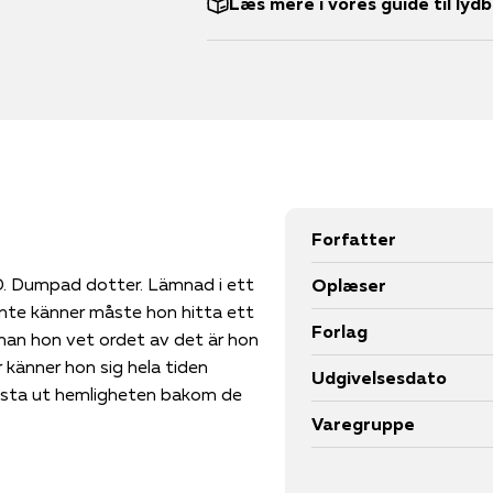
Læs mere i vores guide til lyd
Forfatter
DD. Dumpad dotter. Lämnad i ett
Oplæser
inte känner måste hon hitta ett
Forlag
nnan hon vet ordet av det är hon
 känner hon sig hela tiden
Udgivelsesdato
 lista ut hemligheten bakom de
Varegruppe