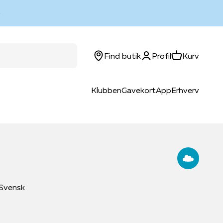
Log ind
Kurv
Find butik
Profil
Kurv
Klubben
Gavekort
App
Erhverv
Svensk