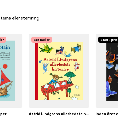
, tema eller stemning
ler
Bestseller
Stærk pris
pper
Astrid Lindgrens allerbedste historier
Inden året