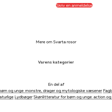
Skriv en anmeldelse
Mere om Svarta rosor
Varens kategorier
En del af
børn og unge: monstre, drager og mytologiske væsener
Fagb
aturlige
Lydbøger
Skønlitteratur for børn og unge: action o