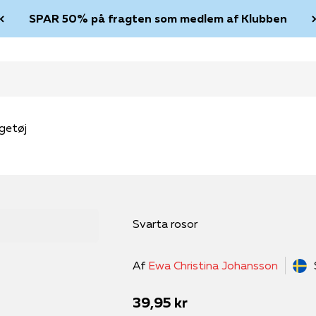
SPAR 50% på fragten som medlem af Klubben
getøj
Svarta rosor
Af
Ewa Christina Johansson
Salgspris
39,95 kr