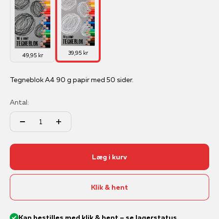
39,95 kr
49,95 kr
Tegneblok A4 90 g papir med 50 sider.
Antal:
Læg i kurv
Klik & hent
Kan bestilles med klik & hent – se lagerstatus