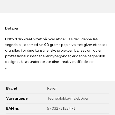
Detaljer
Udfold din kreativitet på hver af de 50 sider i denne A4
tegneblok, der med sin 90 grams papirkvalitet giver et solidt
grundlag for dine kunstneriske projekter. Uanset om du er
professionel kunstner eller nybegynder, er denne tegneblok
designet til at understøtte dine kreative udfoldelser.
• Kvalitetspapir: Med 90 grams papir kan du trygt bruge
forskellige tegneredskaber uden bekymring for
gennemtrængning.
Brand
Relief
• Masser af plads: 50 sider giver dig rigelig med plads til at
eksperimentere og udvikle dine ideer.
Varegruppe
Tegneblokke/malebøger
• Bærbar og praktisk: A4-formatet er ideelt til at tage med på
farten, så du kan tegne, hvor end inspirationen rammer dig.
EAN nr.
5703273155471