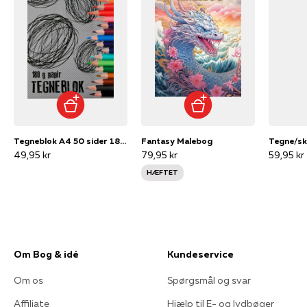
Tegneblok A4 50 sider 180 gr
Fantasy Malebog
49,95 kr
79,95 kr
59,95 kr
HÆFTET
Om Bog & idé
Kundeservice
Om os
Spørgsmål og svar
Affiliate
Hjælp til E- og lydbøger