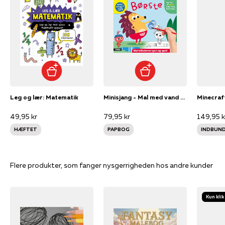
Leg og lær: Matematik
Minisjang - Mal med vand - Børste
49,95 kr
79,95 kr
149,95 k
HÆFTET
PAPBOG
INDBUN
Flere produkter, som fanger nysgerrigheden hos andre kunder
Kun klik