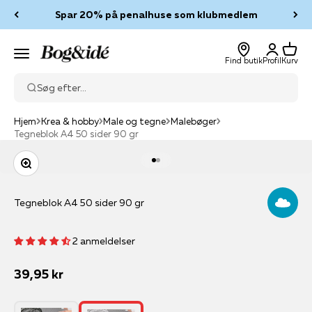
Spring til indhold
Spar 20% på penalhuse som klubmedlem
Log ind
Kurv
Bog & idé
Menu
Find butik
Profil
Kurv
Søg efter...
Hjem
Krea & hobby
Male og tegne
Malebøger
Tegneblok A4 50 sider 90 gr
Zoom
Gå til element 1
Gå til element 2
Tegneblok A4 50 sider 90 gr
2 anmeldelser
Salgspris
39,95 kr