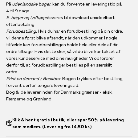
På
udenlandske bøger
, kan du forvente en leveringstid på
4 til 9 dage.
E-bøger og lydbøger
leveres til download umiddelbart
efter betaling.
Forudbestilling:
Hvis du har en forudbestilling på din ordre,
vil denne først blive afsendt, når den udkommer. I nogle
tilfælde kan forudbestillingen holde hele eller dele af din
ordre tilbage. Hvis dette sker, så vil du blive kontaktet af
vores kundeservice med dine muligheder. Vi opfordrer
derfor til, at forudbestillinger bestilles på en særskilt
ordre.
Print on demand / Bookbox
: Bogen trykkes efter bestilling,
forvent derfor længere leveringstid.
Bog & idé leverer inden for Danmarks grænser - ekskl.
Færøerne og Grønland
Klik & hent gratis i butik, eller spar 50% på levering
som medlem. (Levering fra 14,50 kr.)