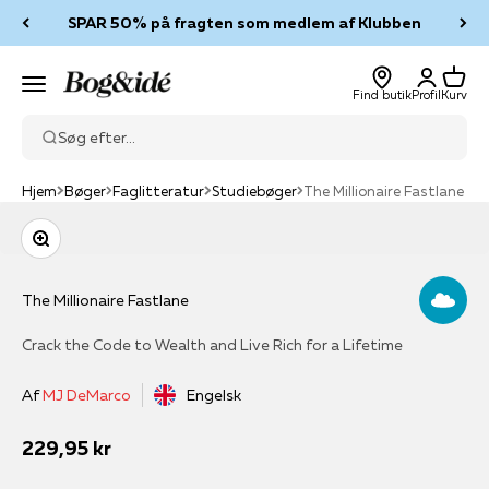
Spring til indhold
SPAR 50% på fragten som medlem af Klubben
Log ind
Kurv
Bog & idé
Menu
Find butik
Profil
Kurv
Søg efter...
Hjem
Bøger
Faglitteratur
Studiebøger
The Millionaire Fastlane
Zoom
The Millionaire Fastlane
Crack the Code to Wealth and Live Rich for a Lifetime
Af
MJ DeMarco
Engelsk
Salgspris
229,95 kr