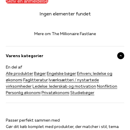
Skriv en anmeldelse
Ingen elementer fundet
Mere om The Millionaire Fastlane
Varens kategorier
En del af
Alle produkter
Bøger
Engelske bøger
Erhverv, ledelse og
økonomi
Faglitteratur
Iværksætteri / nystartede
virksomheder
Ledelse: lederskab og motivation
Nonfiktion
Personlig økonomi
Privatøkonomi
Studiebøger
Gør dit køb komplet med produkter, der matcher i stil, tema