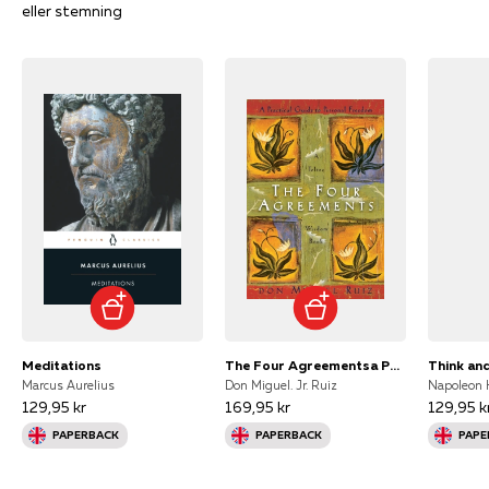
eller stemning
Meditations
The Four Agreementsa Practical Guide To Personal Freedom
Think an
Marcus Aurelius
Don Miguel. Jr. Ruiz
Napoleon H
129,95 kr
169,95 kr
129,95 k
PAPERBACK
PAPERBACK
PAPE