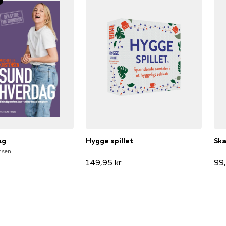
ag
Hygge spillet
Ska
nsen
149,95 kr
99,