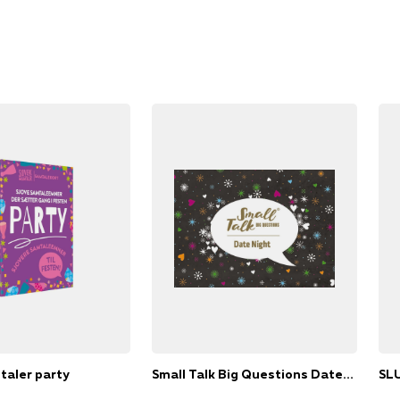
taler party
Small Talk Big Questions Datenight
SL