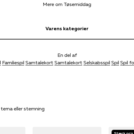
Mere om Tøsemiddag
Varens kategorier
En del af
l
Familiespil
Samtalekort
Samtalekort
Selskabsspil
Spil
Spil f
, tema eller stemning
Stærk pris