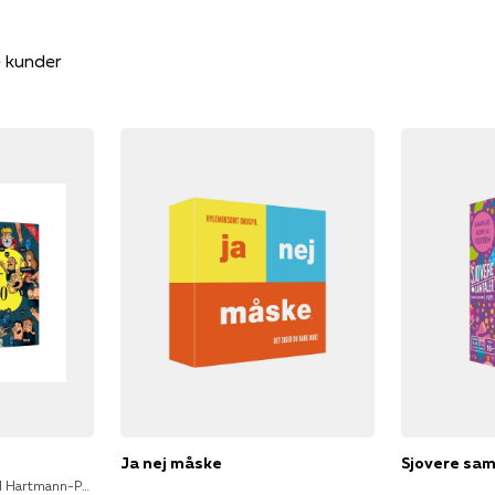
e kunder
Ja nej måske
Sjovere sam
Thomas Brunstrøm, Mikkel Hartmann-Petersen