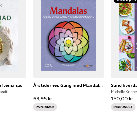
 aftensmad
Årstidernes Gang med Mandalas Bind 3
Sund hverd
randt
Michelle Kriste
69,95 kr
150,00 kr
PAPERBACK
INDBUNDET