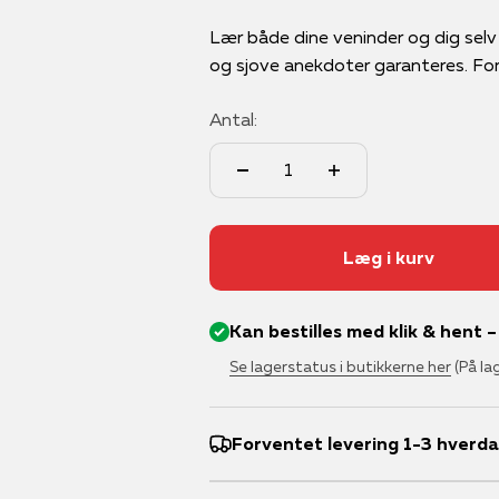
Lær både dine veninder og dig sel
og sjove anekdoter garanteres. For 2 
Antal:
Læg i kurv
Kan bestilles med klik & hent 
Se lagerstatus i butikkerne her
(På la
Forventet levering 1-3 hverd