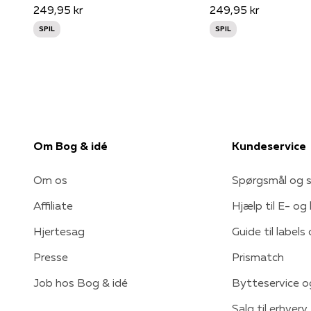
249,95 kr
249,95 kr
SPIL
SPIL
Om Bog & idé
Kundeservice
Om os
Spørgsmål og s
Affiliate
Hjælp til E- og
Hjertesag
Guide til labels
Presse
Prismatch
Job hos Bog & idé
Bytteservice o
Salg til erhverv