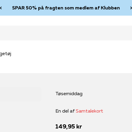
SPAR 50% på fragten som medlem af Klubben
getøj
Tøsemiddag
En del af
Samtalekort
Salgspris
149,95 kr