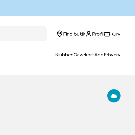
Log ind
Kurv
Find butik
Profil
Kurv
Klubben
Gavekort
App
Erhverv