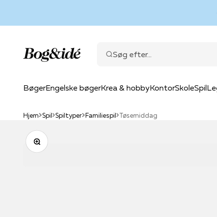
Spring til indhold
Bog & idé
Søg efter...
Bøger
Engelske bøger
Krea & hobby
Kontor
Skole
Spil
Le
Hjem
Spil
Spiltyper
Familiespil
Tøsemiddag
Zoom