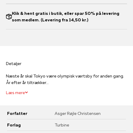
Klik & hent gratis i butik, eller spar 50% på levering
som medlem. (Levering fra 14,50 kr.)
Detaljer
Næste år skal Tokyo være olympisk værtsby for anden gang.
År efter år tiltrækker...
Læs mere
Forfatter
Asger Røjle Christensen
Forlag
Turbine