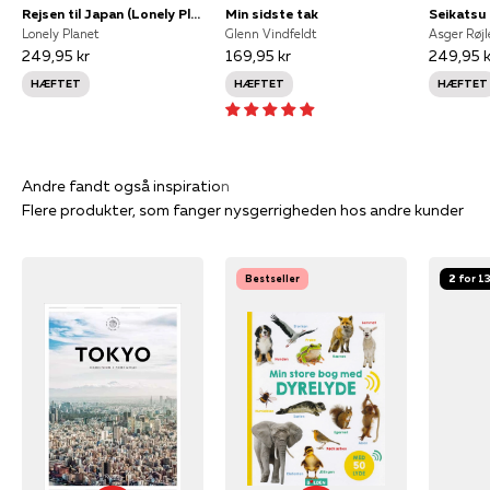
Rejsen til Japan (Lonely Planet)
Min sidste tak
Seikatsu
Lonely Planet
Glenn Vindfeldt
Asger Røjl
249,95 kr
169,95 kr
249,95 k
HÆFTET
HÆFTET
HÆFTET
Flere produkter, som fanger nysgerrigheden hos andre kunder
Bestseller
2 for 1