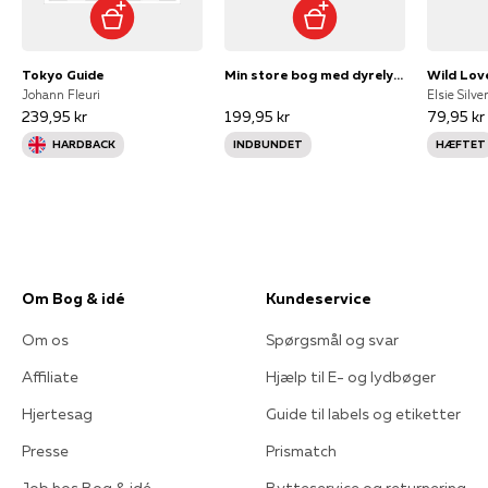
Tokyo Guide
Min store bog med dyrelyde
Wild Lov
Johann Fleuri
Elsie Silver
239,95 kr
199,95 kr
79,95 kr
HARDBACK
INDBUNDET
HÆFTET
Om Bog & idé
Kundeservice
Om os
Spørgsmål og svar
Affiliate
Hjælp til E- og lydbøger
Hjertesag
Guide til labels og etiketter
Presse
Prismatch
Job hos Bog & idé
Bytteservice og returnering