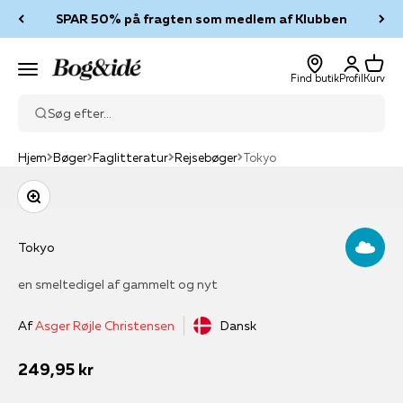
Spring til indhold
SPAR 50% på fragten som medlem af Klubben
Log ind
Kurv
Bog & idé
Menu
Find butik
Profil
Kurv
Søg efter...
Hjem
Bøger
Faglitteratur
Rejsebøger
Tokyo
Zoom
Tokyo
en smeltedigel af gammelt og nyt
Af
Asger Røjle Christensen
Dansk
Salgspris
249,95 kr