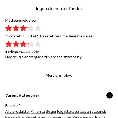
Ingen elementer fundet
Medieanmeldelser
Vurderet 3.3 ud af 5 baseret på 1 medieanmeldelser
Berlingske
11-10-2019
Hyggelig slentreguide til verdens største by
Mere om Tokyo
Varens kategorier
En del af
Alle produkter
Amerika
Bøger
Faglitteratur
Japan
Japansk
Rejsebøger
Rejsebøger og rejseguides
Rejseguides
Tokyo