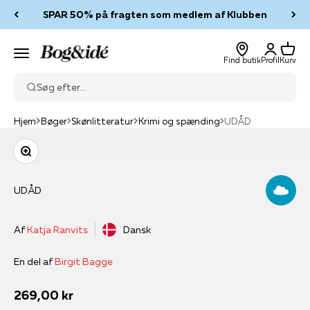
Spring til indhold
SPAR 50% på fragten som medlem af Klubben
Log ind
Kurv
Bog & idé
Menu
Find butik
Profil
Kurv
Søg efter...
Hjem
Bøger
Skønlitteratur
Krimi og spænding
UDÅD
Zoom
UDÅD
Af
Katja Ranvits
Dansk
En del af
Birgit Bagge
Salgspris
269,00 kr