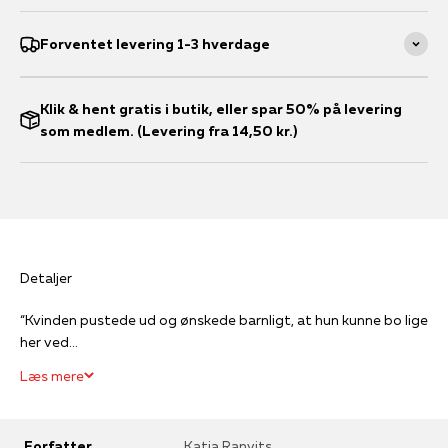
Forventet levering 1-3 hverdage
Klik & hent gratis i butik, eller spar 50% på levering
som medlem. (Levering fra 14,50 kr.)
Detaljer
“Kvinden pustede ud og ønskede barnligt, at hun kunne bo lige
her ved...
Læs mere
Forfatter
Katja Ranvits