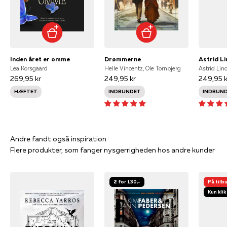
Inden året er omme
Drømmerne
Lea Korsgaard
Helle Vincentz, Ole Tornbjerg
Astrid Lin
269,95 kr
249,95 kr
249,95 k
HÆFTET
INDBUNDET
INDBUN
Flere produkter, som fanger nysgerrigheden hos andre kunder
2 for 130,-
På tilb
Kun klik