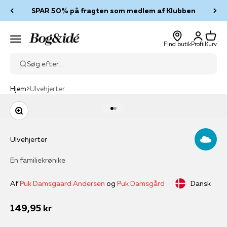
Spring til indhold
SPAR 50% på fragten som medlem af Klubben
Log ind
Kurv
Bog & idé
Menu
Find butik
Profil
Kurv
Søg efter...
Hjem
Ulvehjerter
Zoom
Gå til element 1
Gå til element 2
Ulvehjerter
En familiekrønike
Af
Puk Damsgaard Andersen
og
Puk Damsgård
Dansk
Salgspris
149,95 kr