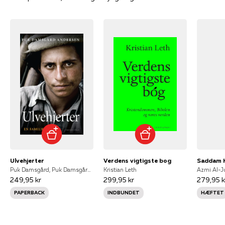
Ulvehjerter
Verdens vigtigste bog
Saddam H
Puk Damsgård, Puk Damsgård Andersen
Kristian Leth
249,95 kr
299,95 kr
279,95 k
PAPERBACK
INDBUNDET
HÆFTET