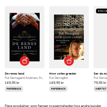
2 for 1
De renes land
Hvor solen græder
Ser du må
Puk Damsgaard Andersen, Puk Damsgård, Puk Damsgaard Andersen
Puk Damsgård
Puk Dams
149,95 kr
149,95 kr
79,95 kr
PAPERBACK
PAPERBACK
HÆFTET
Flere produkter, som fanger nysgerrigheden hos andre kunder