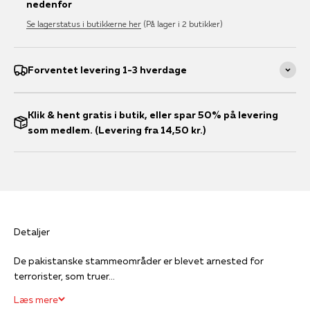
nedenfor
Se lagerstatus i butikkerne her
(På lager i 2 butikker)
Forventet levering 1-3 hverdage
Klik & hent gratis i butik, eller spar 50% på levering
som medlem. (Levering fra 14,50 kr.)
Detaljer
De pakistanske stammeområder er blevet arnested for
terrorister, som truer...
Læs mere