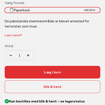
Vælg format:
Paperback
149,95 kr
De pakistanske stammeområder er blevet arnested for
terrorister, som truer...
Læs mere
Antal:
Læg i kurv
Klik & hent
Kan bestilles med klik & hent – se lagerstatus