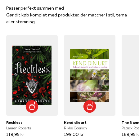
Gør dit køb komplet med produkter, der matcher i stil, tema
eller stemning
Reckless
Kend din urt
The Name
Lauren Roberts
Rikke Goerlich
Patrick Ro
119,95 kr
199,00 kr
169,95 k