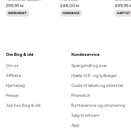
299,95 kr
248,00 kr
499,95 k
INDBUNDET
HARDBACK
HÆFTET
Om Bog & idé
Kundeservice
Om os
Spørgsmål og svar
Affiliate
Hjælp til E- og lydbøger
Hjertesag
Guide til labels og etiketter
Presse
Prismatch
Job hos Bog & idé
Bytteservice og returnering
Salg til erhverv
App