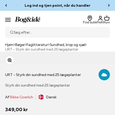
Spring til indhold
Log ind og tjen point, når du handler
Log ind
Kurv
Bog & idé
Menu
Find butik
Profil
Kurv
Søg efter...
Hjem
Bøger
Faglitteratur
Sundhed, krop og sjæl
URT - Styrk din sundhed med 25 lægeplanter
Zoom
URT - Styrk din sundhed med 25 lægeplanter
Styrk din sundhed med 25 lægeplanter
Af
Rikke Goerlich
Dansk
Salgspris
349,00 kr