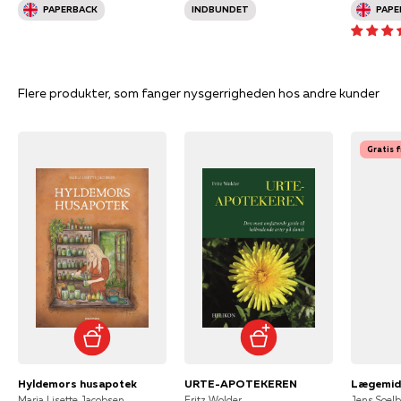
PAPERBACK
INDBUNDET
PAPE
Flere produkter, som fanger nysgerrigheden hos andre kunder
Gratis 
Hyldemors husapotek
URTE-APOTEKEREN
Lægemidd
Maria Lisette Jacobsen
Fritz Wolder
Jens Soelb