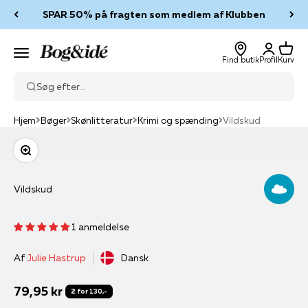
Spring til indhold
SPAR 50% på fragten som medlem af Klubben
Log ind
Kurv
Bog & idé
Menu
Find butik
Profil
Kurv
Søg efter...
Hjem
Bøger
Skønlitteratur
Krimi og spænding
Vildskud
Zoom
Vildskud
1 anmeldelse
Af
Julie Hastrup
Dansk
Salgspris
79,95 kr
2 for 130,-