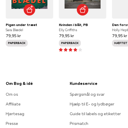
Pigen under træet
Kvinden i blåt, PB
Sara Blædel
Elly Griffiths
Holly Hep
79,95 kr
79,95 kr
79,95 kr
PAPERBACK
PAPERBACK
HÆFTET
Om Bog & idé
Kundeservice
Om os
Spørgsmål og svar
Affiliate
Hjælp til E- og lydbøger
Hjertesag
Guide til labels og etiketter
Presse
Prismatch