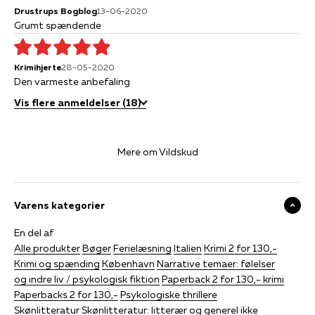
Drustrups Bogblog
13-06-2020
Grumt spændende
Krimihjerte
28-05-2020
Den varmeste anbefaling
Vis flere anmeldelser (18)
Mere om Vildskud
Varens kategorier
En del af
Alle produkter
Bøger
Ferielæsning
Italien
Krimi 2 for 130,-
Krimi og spænding
København
Narrative temaer: følelser
og indre liv / psykologisk fiktion
Paperback 2 for 130,- krimi
Paperbacks 2 for 130,-
Psykologiske thrillere
Skønlitteratur
Skønlitteratur: litterær og generel ikke