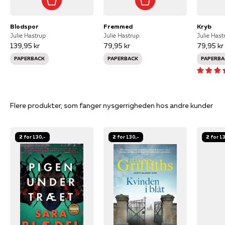
Blodspor
Fremmed
Kryb
Julie Hastrup
Julie Hastrup
Julie Hast
139,95 kr
79,95 kr
79,95 kr
PAPERBACK
PAPERBACK
PAPERBA
Flere produkter, som fanger nysgerrigheden hos andre kunder
2 for 130,-
2 for 130,-
2 for 1