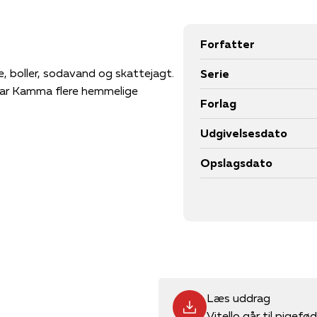
Forfatter
e, boller, sodavand og skattejagt.
Serie
 Har Kamma flere hemmelige
Forlag
Udgivelsesdato
Opslagsdato
Læs uddrag
Vitello går til pigef