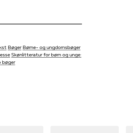
kst
Bøger
Børne- og ungdomsbøger
resse
Skønlitteratur for børn og unge:
o bøger