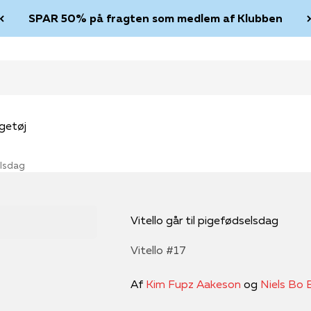
SPAR 50% på fragten som medlem af Klubben
getøj
elsdag
Vitello går til pigefødselsdag
Vitello #17
Af
Kim Fupz Aakeson
og
Niels Bo 