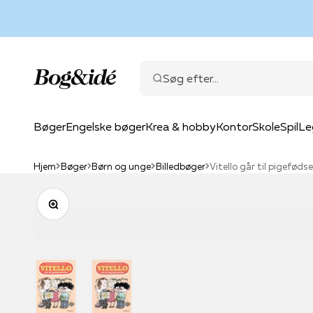
Spring til indhold
Bog & idé
Søg efter...
Bøger
Engelske bøger
Krea & hobby
Kontor
Skole
Spil
Le
Hjem
Bøger
Børn og unge
Billedbøger
Vitello går til pigeføds
Zoom