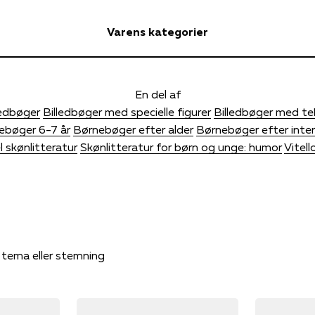
Varens kategorier
En del af
ledbøger
Billedbøger med specielle figurer
Billedbøger med te
ebøger 6-7 år
Børnebøger efter alder
Børnebøger efter inte
l skønlitteratur
Skønlitteratur for børn og unge: humor
Vitell
, tema eller stemning