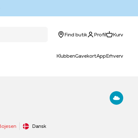
Log ind
Kurv
Find butik
Profil
Kurv
Klubben
Gavekort
App
Erhverv
Bojesen
Dansk