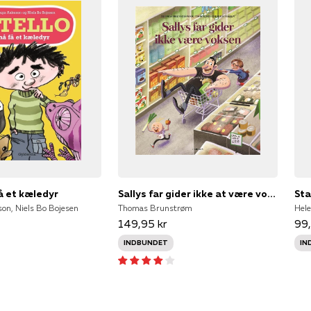
å et kæledyr
Sallys far gider ikke at være voksen
on, Niels Bo Bojesen
Thomas Brunstrøm
Hele
149,95 kr
99,
INDBUNDET
IN