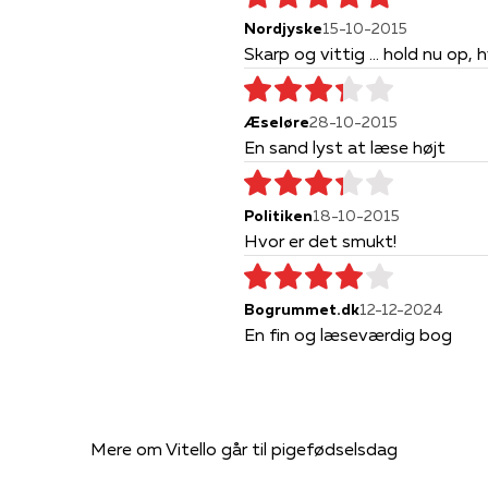
Nordjyske
15-10-2015
Skarp og vittig ... hold nu op,
Æseløre
28-10-2015
En sand lyst at læse højt
Politiken
18-10-2015
Hvor er det smukt!
Bogrummet.dk
12-12-2024
En fin og læseværdig bog
Mere om Vitello går til pigefødselsdag