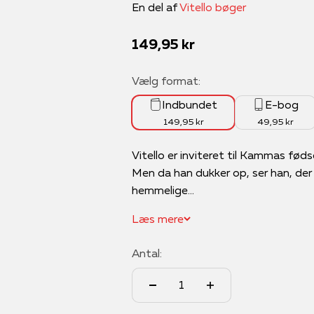
En del af
Vitello bøger
Salgspris
149,95 kr
Vælg format:
Indbundet
E-bog
149,95 kr
49,95 kr
Vitello er inviteret til Kammas fød
Men da han dukker op, ser han, der
hemmelige...
Læs mere
Antal: