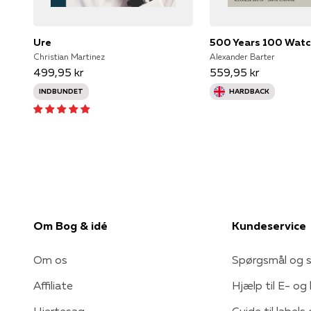
Ure
500 Years 100 Wat
Christian Martinez
Alexander Barter
499,95 kr
559,95 kr
INDBUNDET
HARDBACK
Om Bog & idé
Kundeservice
Om os
Spørgsmål og s
Affiliate
Hjælp til E- og
Hjertesag
Guide til labels