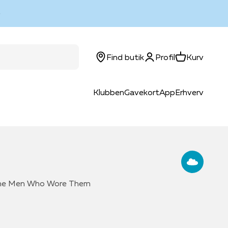
Log ind
Kurv
Find butik
Profil
Kurv
Klubben
Gavekort
App
Erhverv
 the Men Who Wore Them