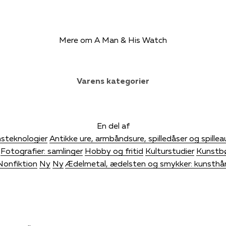
Mere om A Man & His Watch
Varens kategorier
En del af
steknologier
Antikke ure, armbåndsure, spilledåser og spill
Fotografier: samlinger
Hobby og fritid
Kulturstudier
Kunstb
Nonfiktion
Ny
Ny
Ædelmetal, ædelsten og smykker: kunsthå