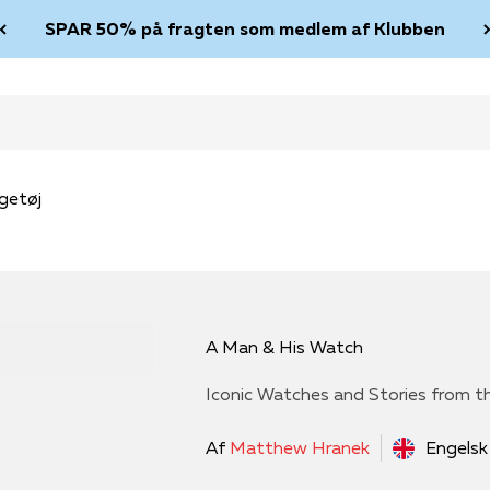
SPAR 50% på fragten som medlem af Klubben
getøj
A Man & His Watch
Iconic Watches and Stories from
Af
Matthew Hranek
Engelsk