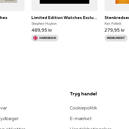
ches
Limited Edition Watches Exclusive Modern Designs
Stenkredse
Stephen Huyton
Ken Follett
489,95 kr
279,95 kr
HARDBACK
INDBUNDET
Tryg handel
var
Cookiepolitik
 lydbøger
E-mærket
 og etiketter
Handelsbetingelser