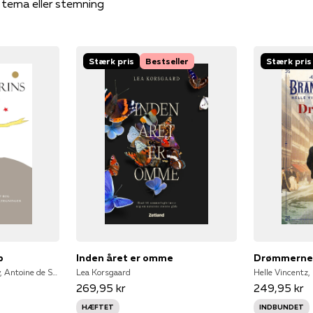
, tema eller stemning
Stærk pris
Bestseller
Stærk pris
p
Inden året er omme
Drømmern
Antonine de Saint-Exupery, Antoine de Saint-Exupery, Antoine de Saint-Exupéry
Lea Korsgaard
Helle Vincentz,
269,95 kr
249,95 kr
HÆFTET
INDBUNDET