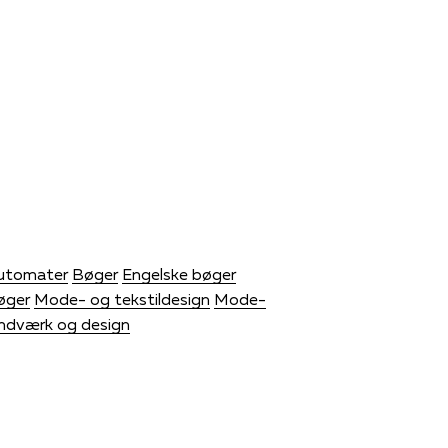
eautomater
Bøger
Engelske bøger
øger
Mode- og tekstildesign
Mode-
ndværk og design