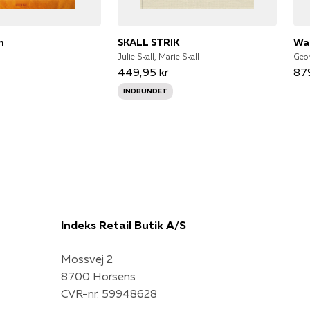
n
SKALL STRIK
Wa
Julie Skall, Marie Skall
Geor
449,95 kr
879
INDBUNDET
Indeks Retail Butik A/S
Mossvej 2
8700 Horsens
CVR-nr. 59948628