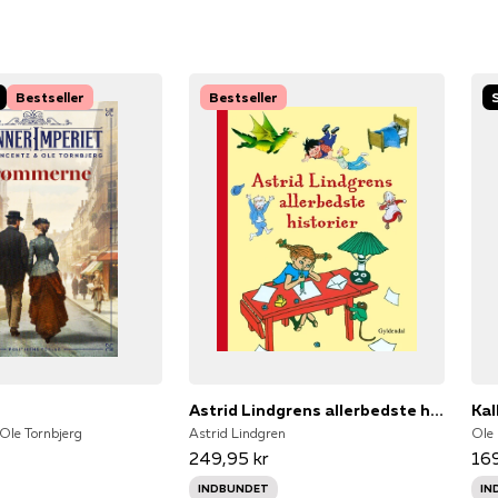
Bestseller
Bestseller
e
Astrid Lindgrens allerbedste historier
Kal
 Ole Tornbjerg
Astrid Lindgren
249,95 kr
169
INDBUNDET
IN