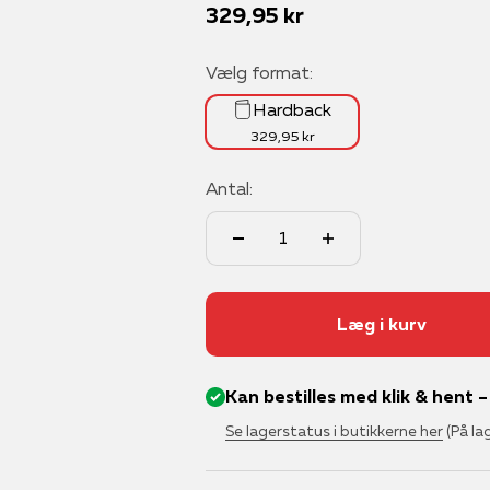
Salgspris
329,95 kr
Vælg format:
Hardback
329,95 kr
Antal:
Læg i kurv
Kan bestilles med klik & hent 
Se lagerstatus i butikkerne her
(På la