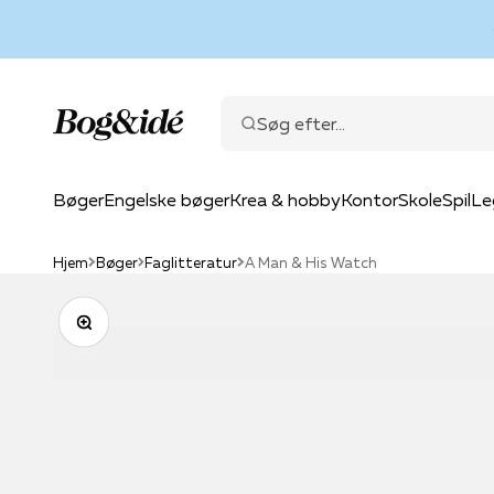
Spring til indhold
Bog & idé
Søg efter...
Bøger
Engelske bøger
Krea & hobby
Kontor
Skole
Spil
Le
Hjem
Bøger
Faglitteratur
A Man & His Watch
Zoom