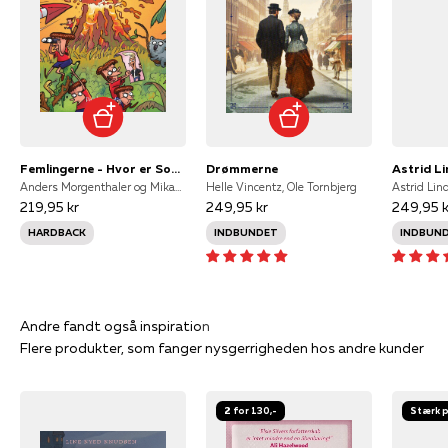
Femlingerne - Hvor er Sofia?
Drømmerne
Anders Morgenthaler og Mikael Wulff, Pernille Bønløkke Toustrup, Wulffmorgenthaler, Mikael Wulff
Helle Vincentz, Ole Tornbjerg
Astrid Lin
219,95 kr
249,95 kr
249,95 k
HARDBACK
INDBUNDET
INDBUN
Flere produkter, som fanger nysgerrigheden hos andre kunder
2 for 130,-
Stærk p