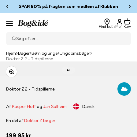
Spring til indhold
SPAR 50% på fragten som medlem af Klubben
Log ind
Kurv
Bog & idé
Menu
Find butik
Profil
Kurv
Søg efter...
Hjem
Bøger
Børn og unge
Ungdomsbøger
Doktor Z 2 - Tidspillerne
Zoom
Gå til element 1
Gå til element 2
Doktor Z 2 - Tidspillerne
Af
Kasper Hoff
og
Jan Solheim
Dansk
En del af
Doktor Z bøger
Salgspris
199,95 kr