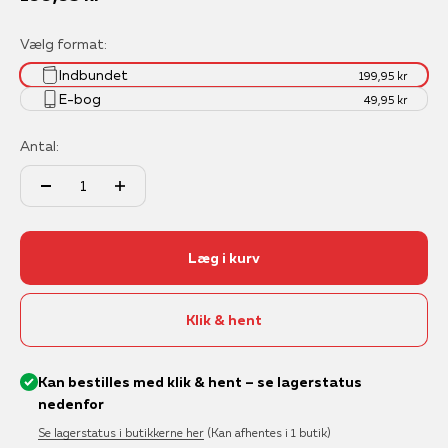
Vælg format:
Indbundet
199,95 kr
E-bog
49,95 kr
Antal:
Læg i kurv
Klik & hent
Kan bestilles med klik & hent – se lagerstatus
nedenfor
Se lagerstatus i butikkerne her
(Kan afhentes i 1 butik)