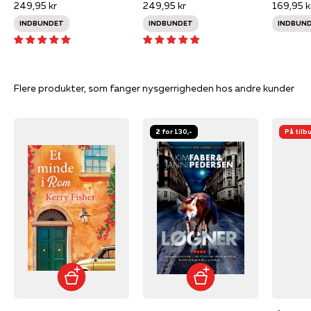
249,95 kr
249,95 kr
169,95 k
INDBUNDET
INDBUNDET
INDBUN
Flere produkter, som fanger nysgerrigheden hos andre kunder
2 for 130,-
På tilb