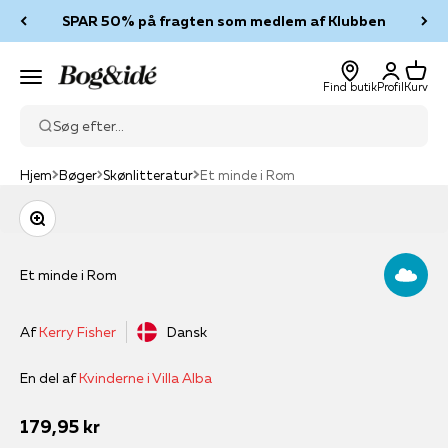
Spring til indhold
Log ind og tjen point, når du handler
Log ind
Kurv
Bog & idé
Menu
Find butik
Profil
Kurv
Søg efter...
Hjem
Bøger
Skønlitteratur
Et minde i Rom
Zoom
Et minde i Rom
Af
Kerry Fisher
Dansk
En del af
Kvinderne i Villa Alba
Salgspris
179,95 kr