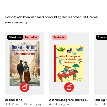
Gør dit køb komplet med produkter, der matcher i stil, tema
eller stemning
Stærk pris
Bestseller
Bestseller
Stærk p
Drømmerne
Astrid Lindgrens allerbedste historier
Kalle og 
Helle Vincentz, Ole Tornbjerg
Astrid Lindgren