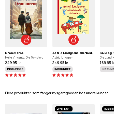
Drømmerne
Astrid Lindgrens allerbedste historier
Kalle og 
Helle Vincentz, Ole Tornbjerg
Astrid Lindgren
249,95 kr
249,95 kr
169,95 k
INDBUNDET
INDBUNDET
INDBUN
Flere produkter, som fanger nysgerrigheden hos andre kunder
2 for 130,-
Kun klik