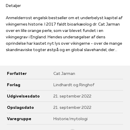
Detaljer
Anmelderrost engelsk bestseller om et underbelyst kapitel af
vikingernes historie. I 2017 faldt bioarkæolog dr. Cat Jarman
over en lille orange perle, som var blevet fundet i en
vikingegrav i England. Hendes undersøgelser af dens
oprindelse har kastet nyt lys over vikingerne - over de mange
skandinaviske togter østpå og en global slavehandel, der
bevægede sig mellem Silkevejen og middelalderens
Storbritannien.
Flodernes konger er en medrivende historie om vikingerne og
Forfatter
Cat Jarman
de metoder, vi bruger til at forstå dem. Ved at følge sporene
efter denne lille perle rejser vi tilbage til Bagdad og Indien i
Forlag
Lindhardt og Ringhof
700-tallet, og vi får ny viden om vikingernes mytologiske
rejser og en overraskende global middelalderverden.
Udgivelsesdato
21. september 2022
Kåret som årets historiebog 2021 af The Times.
Opslagsdato
21. september 2022
Varegruppe
Historie/mytologi