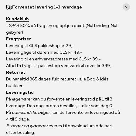
Forventet levering 1-3 hverdage
Kundeklub
- SPAR 50% på fragten og optjen point (Nul binding. Nul
gebyrer)
Fragtpriser
Levering til GLS pakkeshop kr. 29,-
Levering lige til døren med GLS kr. 49,-
Levering til en erhvervsadresse med GLS kr. 39,-
Altid fri fragt til pakkeshop ved varekøb over kr. 399,-
Returret
Du har altid 365 dages fuld returret i alle Bog & idés
butikker.
Leveringstid
På
lagervarer
kan du forvente en leveringstid på 1 til 3
hverdage. Den dag, ordren bestilles, tæller som dag 0.
På
udenlandske bøger
, kan du forvente en leveringstid på
4 til 9 dage.
E-bøger og lydbøger
leveres til download umiddelbart
efter betaling.