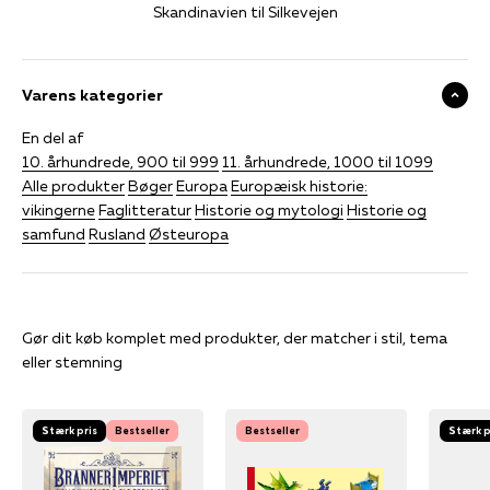
Skandinavien til Silkevejen
Varens kategorier
En del af
10. århundrede, 900 til 999
11. århundrede, 1000 til 1099
Alle produkter
Bøger
Europa
Europæisk historie:
vikingerne
Faglitteratur
Historie og mytologi
Historie og
samfund
Rusland
Østeuropa
Gør dit køb komplet med produkter, der matcher i stil, tema
eller stemning
Stærk pris
Bestseller
Bestseller
Stærk p