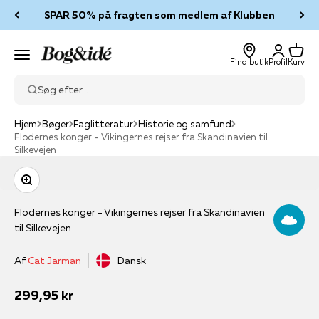
Spring til indhold
SPAR 50% på fragten som medlem af Klubben
Log ind
Kurv
Bog & idé
Menu
Find butik
Profil
Kurv
Søg efter...
Hjem
Bøger
Faglitteratur
Historie og samfund
Flodernes konger - Vikingernes rejser fra Skandinavien til
Silkevejen
Zoom
Flodernes konger - Vikingernes rejser fra Skandinavien
til Silkevejen
Af
Cat Jarman
Dansk
Salgspris
299,95 kr