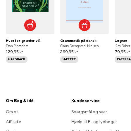
Hvorfor græder vi?
Grammatik på dansk
Løgner
Fran Pintadera
Claus Drengsted-Nielsen
Kim Faber
129,95 kr
269,95 kr
79,95 kr
HARDBACK
HÆFTET
PAPERBA
Om Bog & idé
Kundeservice
Om os
Spørgsmål og svar
Affiliate
Hjælp til E- og lydbøger