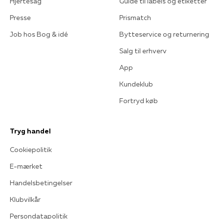
Hjertesag
Guide til labels og etiketter
Presse
Prismatch
Job hos Bog & idé
Bytteservice og returnering
Salg til erhverv
App
Kundeklub
Fortryd køb
Tryg handel
Cookiepolitik
E-mærket
Handelsbetingelser
Klubvilkår
Persondatapolitik