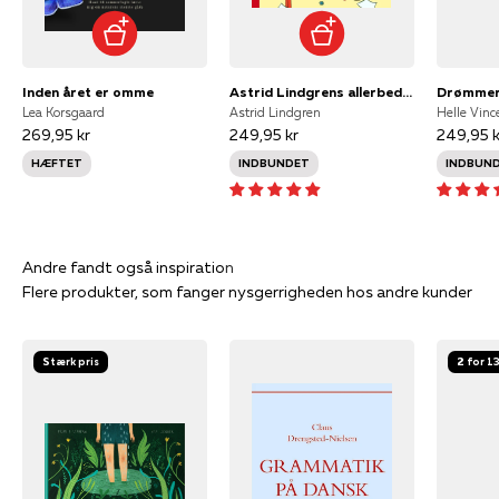
Inden året er omme
Astrid Lindgrens allerbedste historier
Drømmer
Lea Korsgaard
Astrid Lindgren
Helle Vinc
269,95 kr
249,95 kr
249,95 k
HÆFTET
INDBUNDET
INDBUN
Flere produkter, som fanger nysgerrigheden hos andre kunder
Stærk pris
2 for 1