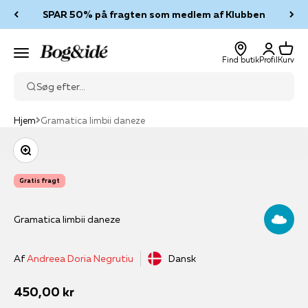
Spring til indhold
SPAR 50% på fragten som medlem af Klubben
Log ind
Kurv
Bog & idé
Menu
Find butik
Profil
Kurv
Søg efter...
Hjem
Gramatica limbii daneze
Zoom
Gratis fragt
Gramatica limbii daneze
Af
Andreea Doria Negrutiu
Dansk
Salgspris
450,00 kr