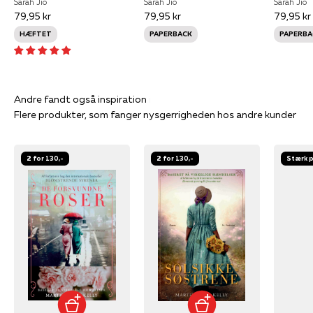
Sarah Jio
Sarah Jio
Sarah Jio
79,95 kr
79,95 kr
79,95 kr
HÆFTET
PAPERBACK
PAPERBA
Flere produkter, som fanger nysgerrigheden hos andre kunder
2 for 130,-
2 for 130,-
Stærk p