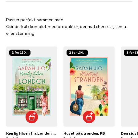
Gør dit køb komplet med produkter, der matcher i stil, tema
eller stemning
2 for 130,-
2 for 130,-
2 for 1
Kærlig hilsen fra London, PB
Huset på stranden, PB
Den sidst