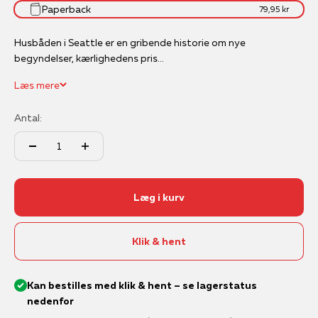
Paperback
79,95 kr
Husbåden i Seattle er en gribende historie om nye
begyndelser, kærlighedens pris...
Læs mere
Antal:
Læg i kurv
Klik & hent
Kan bestilles med klik & hent – se lagerstatus
nedenfor