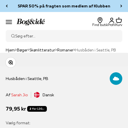
Spring til indhold
SPAR 50% på fragten som medlem af Klubben
Log ind
Kurv
Bog & idé
Menu
Find butik
Profil
Kurv
Søg efter...
Hjem
Bøger
Skønlitteratur
Romaner
Husbåden i Seattle, PB
Zoom
Husbåden i Seattle, PB
Af
Sarah Jio
Dansk
Salgspris
79,95 kr
2 for 130,-
Vælg format: