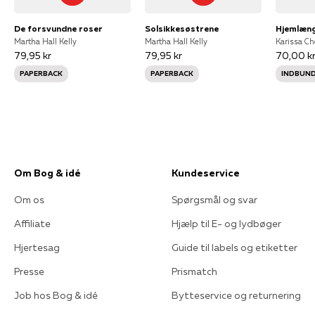
De forsvundne roser
Solsikkesøstrene
Hjemlæng
Martha Hall Kelly
Martha Hall Kelly
Karissa C
79,95 kr
79,95 kr
70,00 k
PAPERBACK
PAPERBACK
INDBUN
Om Bog & idé
Kundeservice
Om os
Spørgsmål og svar
Affiliate
Hjælp til E- og lydbøger
Hjertesag
Guide til labels og etiketter
Presse
Prismatch
Job hos Bog & idé
Bytteservice og returnering