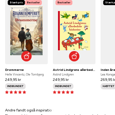
Stærk pris
Bestseller
Bestseller
Stærk p
Drømmerne
Astrid Lindgrens allerbedste historier
Inden år
Helle Vincentz, Ole Tornbjerg
Astrid Lindgren
Lea Korsg
249,95 kr
249,95 kr
269,95 k
INDBUNDET
INDBUNDET
HÆFTET