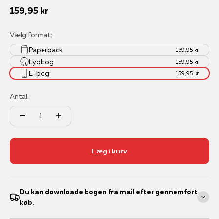
Salgspris
159,95 kr
Vælg format:
Paperback
139,95 kr
Lydbog
159,95 kr
E-bog
159,95 kr
Antal:
Læg i kurv
Du kan downloade bogen fra mail efter gennemført
køb.