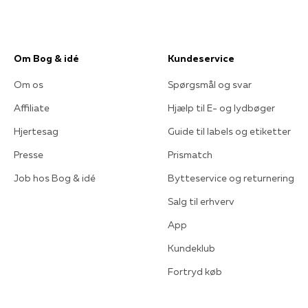
Om Bog & idé
Kundeservice
Om os
Spørgsmål og svar
Affiliate
Hjælp til E- og lydbøger
Hjertesag
Guide til labels og etiketter
Presse
Prismatch
Job hos Bog & idé
Bytteservice og returnering
Salg til erhverv
App
Kundeklub
Fortryd køb