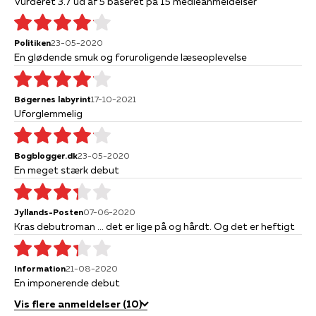
Vurderet 3.7 ud af 5 baseret på 15 medieanmeldelser
Politiken
23-05-2020
En glødende smuk og foruroligende læseoplevelse
Bøgernes labyrint
17-10-2021
Uforglemmelig
Bogblogger.dk
23-05-2020
En meget stærk debut
Jyllands-Posten
07-06-2020
Kras debutroman ... det er lige på og hårdt. Og det er heftigt
Information
21-08-2020
En imponerende debut
Vis flere anmeldelser (10)