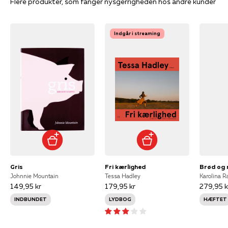
Flere produkter, som fanger nysgerrigheden hos andre kunder
Indgår i streaming
Gris
Fri kærlighed
Brød og
Johnnie Mountain
Tessa Hadley
Karolina R
149,95 kr
179,95 kr
279,95 k
INDBUNDET
LYDBOG
HÆFTET