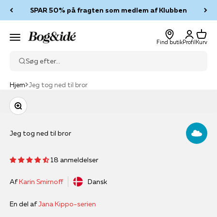
Spring til indhold
SPAR 50% på fragten som medlem af Klubben
Log ind
Kurv
Bog & idé
Menu
Find butik
Profil
Kurv
Søg efter...
Hjem
Jeg tog ned til bror
Zoom
Jeg tog ned til bror
18 anmeldelser
Af
Karin Smirnoff
Dansk
En del af
Jana Kippo-serien