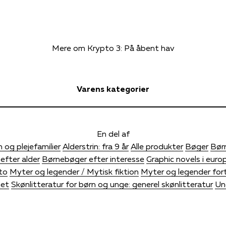
Mere om Krypto 3: På åbent hav
Varens kategorier
En del af
 og plejefamilier
Alderstrin: fra 9 år
Alle produkter
Bøger
Bør
efter alder
Børnebøger efter interesse
Graphic novels i euro
to
Myter og legender / Mytisk fiktion
Myter og legender fort
met
Skønlitteratur for børn og unge: generel skønlitteratur
Un