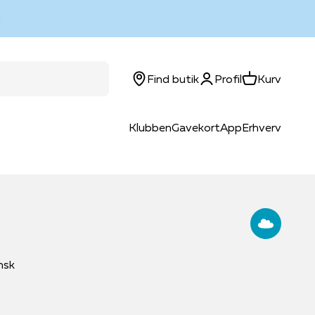
Log ind
Kurv
Find butik
Profil
Kurv
Klubben
Gavekort
App
Erhverv
nsk