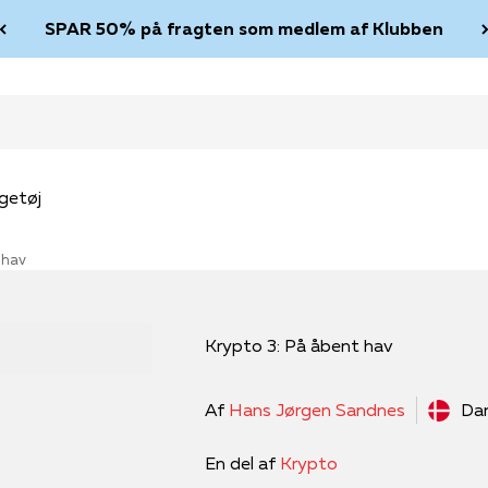
SPAR 50% på fragten som medlem af Klubben
getøj
 hav
Krypto 3: På åbent hav
Af
Hans Jørgen Sandnes
Da
En del af
Krypto