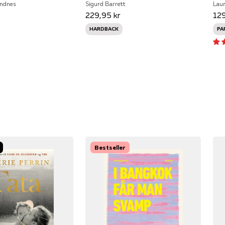
andnes
Sigurd Barrett
Laur
229,95 kr
129
HARDBACK
PA
Bestseller