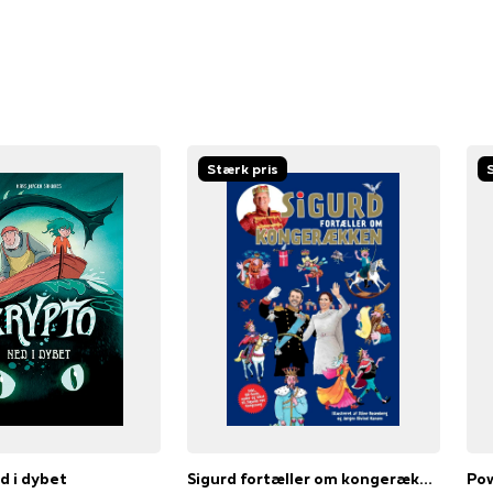
Stærk pris
d i dybet
Sigurd fortæller om kongerækken
Pow