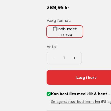
Salgspris
289,95 kr
Vælg format:
Indbundet
289,95 kr
Antal:
Læg i kurv
Kan bestilles med klik & hent 
Se lagerstatus i butikkerne her
(På la