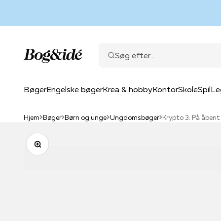
Spring til indhold
Bog & idé
Søg efter...
Bøger
Engelske bøger
Krea & hobby
Kontor
Skole
Spil
Le
Hjem
Bøger
Børn og unge
Ungdomsbøger
Krypto 3: På åbent
Zoom