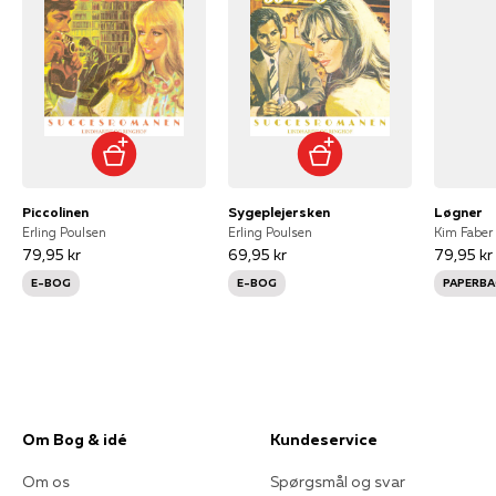
Piccolinen
Sygeplejersken
Løgner
Erling Poulsen
Erling Poulsen
Kim Faber
79,95 kr
69,95 kr
79,95 kr
E-BOG
E-BOG
PAPERBA
Om Bog & idé
Kundeservice
Om os
Spørgsmål og svar