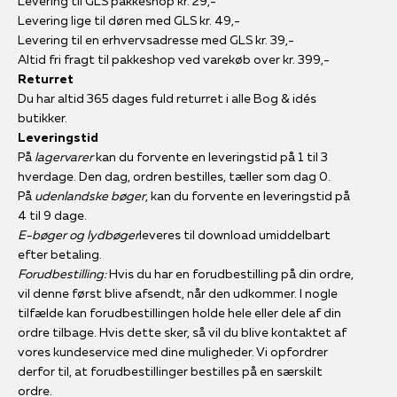
Levering til GLS pakkeshop kr. 29,-
Levering lige til døren med GLS kr. 49,-
Levering til en erhvervsadresse med GLS kr. 39,-
Altid fri fragt til pakkeshop ved varekøb over kr. 399,-
Returret
Du har altid 365 dages fuld returret i alle Bog & idés
butikker.
Leveringstid
På
lagervarer
kan du forvente en leveringstid på 1 til 3
hverdage. Den dag, ordren bestilles, tæller som dag 0.
På
udenlandske bøger
, kan du forvente en leveringstid på
4 til 9 dage.
E-bøger og lydbøger
leveres til download umiddelbart
efter betaling.
Forudbestilling:
Hvis du har en forudbestilling på din ordre,
vil denne først blive afsendt, når den udkommer. I nogle
tilfælde kan forudbestillingen holde hele eller dele af din
ordre tilbage. Hvis dette sker, så vil du blive kontaktet af
vores kundeservice med dine muligheder. Vi opfordrer
derfor til, at forudbestillinger bestilles på en særskilt
ordre.