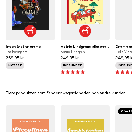
Inden året er omme
Astrid Lindgrens allerbedste historier
Drømmer
Lea Korsgaard
Astrid Lindgren
Helle Vinc
269,95 kr
249,95 kr
249,95 k
HÆFTET
INDBUNDET
INDBUN
Flere produkter, som fanger nysgerrigheden hos andre kunder
2 for 1