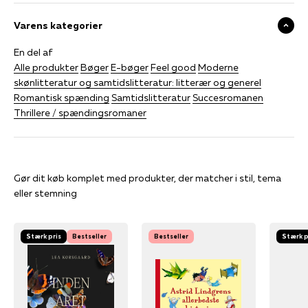
Varens kategorier
En del af
Alle produkter
Bøger
E-bøger
Feel good
Moderne
skønlitteratur og samtidslitteratur: litterær og generel
Romantisk spænding
Samtidslitteratur
Succesromanen
Thrillere / spændingsromaner
Gør dit køb komplet med produkter, der matcher i stil, tema
eller stemning
Stærk pris
Bestseller
Bestseller
Stærk p