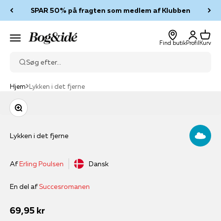
Spring til indhold
SPAR 50% på fragten som medlem af Klubben
Log ind
Kurv
Bog & idé
Menu
Find butik
Profil
Kurv
Søg efter...
Hjem
Lykken i det fjerne
Zoom
Lykken i det fjerne
Af
Erling Poulsen
Dansk
En del af
Succesromanen
Salgspris
69,95 kr