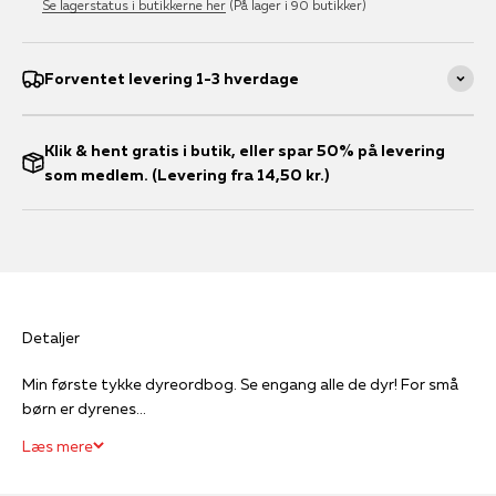
Se lagerstatus i butikkerne her
(På lager i 90 butikker)
Forventet levering 1-3 hverdage
Klik & hent gratis i butik, eller spar 50% på levering
som medlem. (Levering fra 14,50 kr.)
Detaljer
Min første tykke dyreordbog. Se engang alle de dyr! For små
børn er dyrenes...
Læs mere