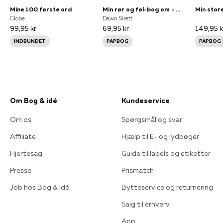
Mine 100 første ord
Min rør og føl-bog om - Ord
Globe
Dawn Sirett
99,95 kr
69,95 kr
149,95 k
INDBUNDET
PAPBOG
PAPBOG
Om Bog & idé
Kundeservice
Om os
Spørgsmål og svar
Affiliate
Hjælp til E- og lydbøger
Hjertesag
Guide til labels og etiketter
Presse
Prismatch
Job hos Bog & idé
Bytteservice og returnering
Salg til erhverv
App