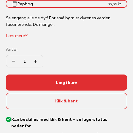
Papbog
99,95 kr
Se engang alle de dyr! For små børn er dyrenes verden
fascinerende. De mange...
Læs mere
Antal:
Læg i kurv
Klik & hent
Kan bestilles med klik & hent – se lagerstatus
nedenfor