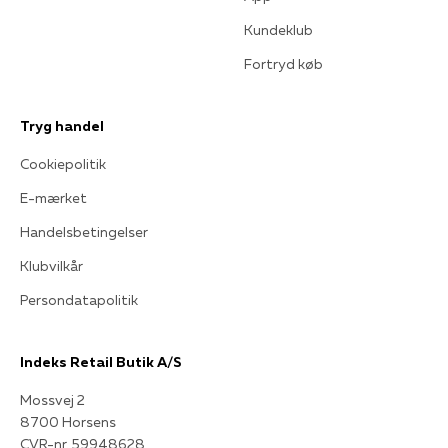
Kundeklub
Fortryd køb
Tryg handel
Cookiepolitik
E-mærket
Handelsbetingelser
Klubvilkår
Persondatapolitik
Indeks Retail Butik A/S
Mossvej 2
8700 Horsens
CVR-nr. 59948628