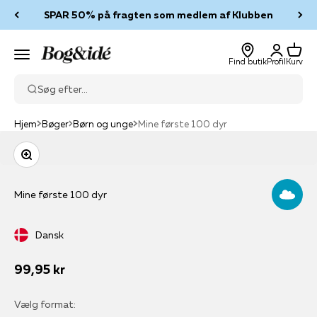
Spring til indhold
SPAR 50% på fragten som medlem af Klubben
Log ind
Kurv
Bog & idé
Menu
Find butik
Profil
Kurv
Søg efter...
Hjem
Bøger
Børn og unge
Mine første 100 dyr
Zoom
Mine første 100 dyr
Dansk
Salgspris
99,95 kr
Vælg format: