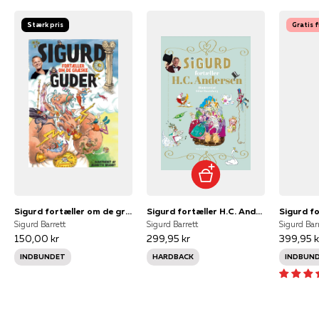
Stærk pris
Gratis 
Sigurd fortæller om de græske guder
Sigurd fortæller H.C. Andersens eventyr - Dåbsudgave
Sigurd Barrett
Sigurd Barrett
Sigurd Bar
150,00 kr
299,95 kr
399,95 k
INDBUNDET
HARDBACK
INDBUN