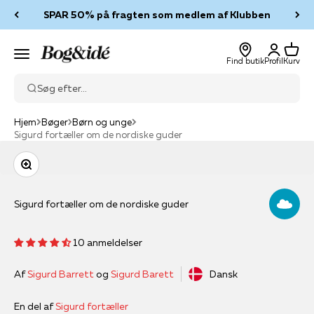
Spring til indhold
SPAR 50% på fragten som medlem af Klubben
Log ind
Kurv
Bog & idé
Menu
Find butik
Profil
Kurv
Søg efter...
Hjem
Bøger
Børn og unge
Sigurd fortæller om de nordiske guder
Zoom
Sigurd fortæller om de nordiske guder
10 anmeldelser
Af
Sigurd Barrett
og
Sigurd Barett
Dansk
En del af
Sigurd fortæller