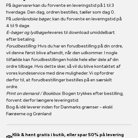
På
lagervarer
kan du forvente en leveringstid på 1 til 3
hverdage. Den dag, ordren bestilles, tæller som dag 0.
På
udenlandske bøger
, kan du forvente en leveringstid på
4 til 9 dage.
E-bøger og lydbøger
leveres til download umiddelbart
efter betaling.
Forudbestilling:
Hvis du har en forudbestilling på din ordre,
vil denne først blive afsendt, når den udkommer. I nogle
tilfælde kan forudbestillingen holde hele eller dele af din
ordre tilbage. Hvis dette sker, så vil du blive kontaktet af
vores kundeservice med dine muligheder. Vi opfordrer
derfor til, at forudbestillinger bestilles på en særskilt
ordre.
Print on demand / Bookbox
: Bogen trykkes efter bestilling,
forvent derfor længere leveringstid.
Bog & idé leverer inden for Danmarks grænser - ekskl.
Færøerne og Grønland
Klik & hent gratis i butik, eller spar 50% på levering