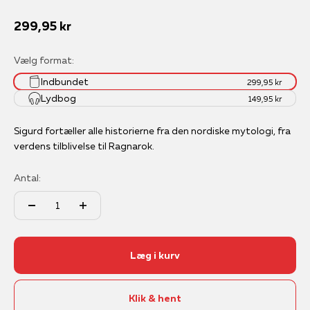
Salgspris
299,95 kr
Vælg format:
Indbundet
299,95 kr
Lydbog
149,95 kr
Sigurd fortæller alle historierne fra den nordiske mytologi, fra
verdens tilblivelse til Ragnarok.
Antal:
Læg i kurv
Klik & hent