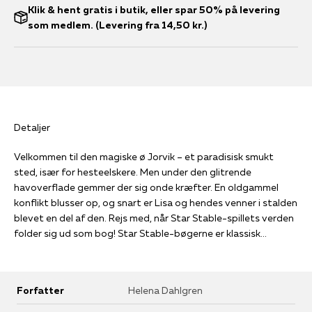
Klik & hent gratis i butik, eller spar 50% på levering
som medlem. (Levering fra 14,50 kr.)
Detaljer
Velkommen til den magiske ø Jorvik – et paradisisk smukt
sted, især for hesteelskere. Men under den glitrende
havoverflade gemmer der sig onde kræfter. En oldgammel
konflikt blusser op, og snart er Lisa og hendes venner i stalden
blevet en del af den. Rejs med, når Star Stable-spillets verden
folder sig ud som bog! Star Stable-bøgerne er klassisk
fantasy fuld af eventyr, heste og magi i ægte bogslugerstil!
Tag med, når Lisa, Alex, Linda og Anne opdager nye kræfter
og slynges ud på et hæsblæsende eventyr langt væk fra
Forfatter
Helena Dahlgren
hverdagen i skolen og livet i stalden … Begge bøger bygger på
verdens hurtigst voksende online hestecomputerspil Star