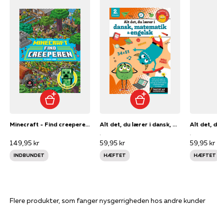
Minecraft - Find creeperen (en søg og find-bog)
Alt det, du lærer i dansk, matematik & engelsk - 2. klasse
.
.
149,95 kr
59,95 kr
59,95 kr
INDBUNDET
HÆFTET
HÆFTET
Flere produkter, som fanger nysgerrigheden hos andre kunder