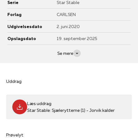
Serie
Star Stable
Stable. Og er man glad for hestebøger, fantasy eller spiller
Star Stable, vil bøgerne være et hit! Fra ca. 8 år. I samme serie:
Forlag
CARLSEN
Legenden vågner
Udgivelsesdato
2. juni 2020
Opslagsdato
19. september 2025
Se mere
Uddrag
Læs uddrag
Star Stable: Sjælerytterne (1) - Jorvik kalder
Prøvelyt