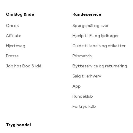
Om Bog & idé
Kundeservice
Om os
Spørgsmål og svar
Affiliate
Hjælp til E- og lydbøger
Hjertesag
Guide til labels og etiketter
Presse
Prismatch
Job hos Bog & idé
Bytteservice og returnering
Salg til erhverv
App
Kundeklub
Fortryd køb
Tryg handel