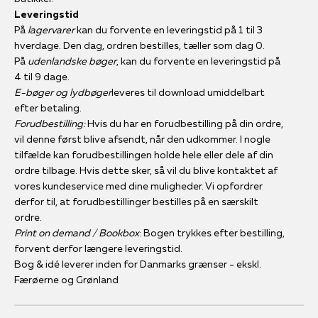
Leveringstid
På
lagervarer
kan du forvente en leveringstid på 1 til 3
hverdage. Den dag, ordren bestilles, tæller som dag 0.
På
udenlandske bøger
, kan du forvente en leveringstid på
4 til 9 dage.
E-bøger og lydbøger
leveres til download umiddelbart
efter betaling.
Forudbestilling:
Hvis du har en forudbestilling på din ordre,
vil denne først blive afsendt, når den udkommer. I nogle
tilfælde kan forudbestillingen holde hele eller dele af din
ordre tilbage. Hvis dette sker, så vil du blive kontaktet af
vores kundeservice med dine muligheder. Vi opfordrer
derfor til, at forudbestillinger bestilles på en særskilt
ordre.
Print on demand / Bookbox
: Bogen trykkes efter bestilling,
forvent derfor længere leveringstid.
Bog & idé leverer inden for Danmarks grænser - ekskl.
Færøerne og Grønland