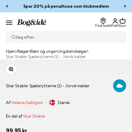
Spring til indhold
Spar 20% på penalhuse som klubmedlem
Log ind
Kurv
Bog & idé
Menu
Find butik
Profil
Kurv
Søg efter...
Hjem
Bøger
Børn og unge
Ungdomsbøger
Star Stable: Sjælerytterne (1) - Jorvik kalder
Zoom
Star Stable: Sjælerytterne (1) - Jorvik kalder
Af
Helena Dahlgren
Dansk
En del af
Star Stable
Salgspris
99,95 kr