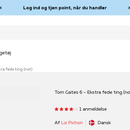
Log ind og tjen point, når du handler
getøj
ra fede ting (not)
Tom Gates 6 - Ekstra fede ting (no
1 anmeldelse
Af
Liz Pichon
Dansk