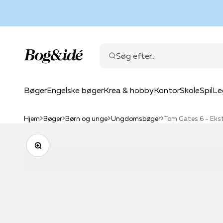
Spring til indhold
Bog & idé
Søg efter...
Bøger
Engelske bøger
Krea & hobby
Kontor
Skole
Spil
Le
Hjem
Bøger
Børn og unge
Ungdomsbøger
Tom Gates 6 - Ekst
Zoom