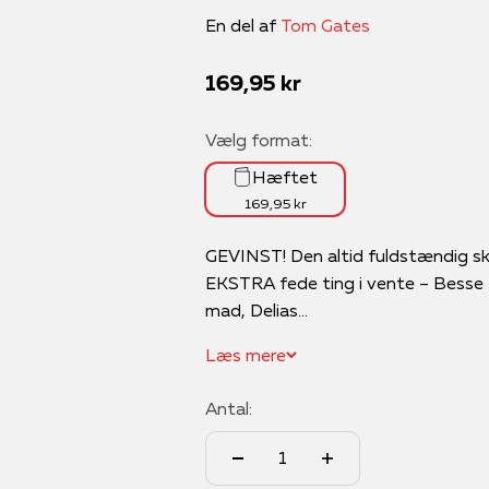
En del af
Tom Gates
Salgspris
169,95 kr
Vælg format:
Hæftet
169,95 kr
GEVINST! Den altid fuldstændig skø
EKSTRA fede ting i vente – Besse
mad, Delias...
Læs mere
Antal: