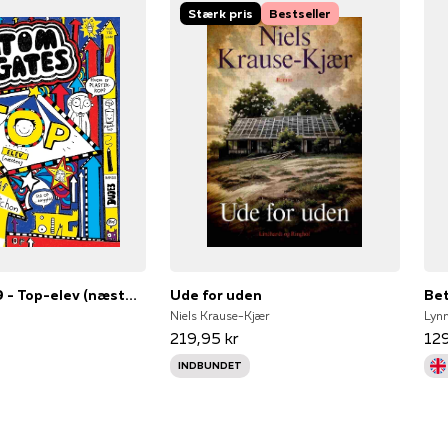
Stærk pris
Bestseller
Tom Gates 9 - Top-elev (næsten)
Ude for uden
Bet
Niels Krause-Kjær
Lynn
219,95 kr
129
INDBUNDET