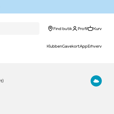
Log ind
Kurv
Find butik
Profil
Kurv
Klubben
Gavekort
App
Erhverv
t)