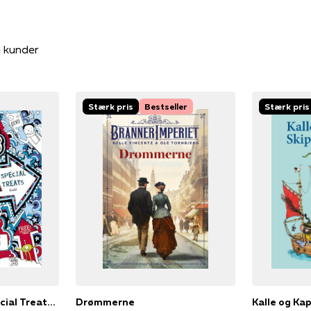
e kunder
Stærk pris
Bestseller
Stærk pris
Tom Gates Extra Special Treats (not)
Drømmerne
Kalle og Ka