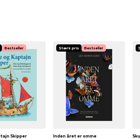
Bestseller
Stærk pris
Bestseller
ptajn Skipper
Inden året er omme
Sk