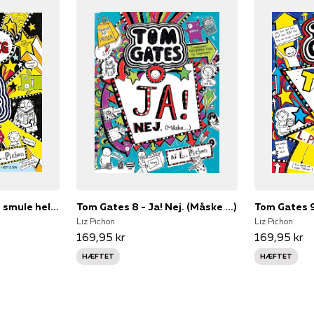
Tom Gates 7 - En lille smule heldig
Tom Gates 8 - Ja! Nej. (Måske ...)
Liz Pichon
Liz Pichon
169,95 kr
169,95 kr
HÆFTET
HÆFTET