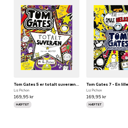
Tom Gates 5 er totalt suveræn (til det meste)
Liz Pichon
Liz Pichon
169,95 kr
169,95 kr
HÆFTET
HÆFTET