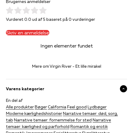
Brugernes anmeldelser
Vurderet 0.0 ud af 5 baseret på 0 vurderinger
Skriv en anmeldelse
Ingen elementer fundet
Mere om Virgin River - Et lille mirakel
Varens kategorier
En del af
Alle produkter
Bøger
California
Feel good
Lydbøger
Moderne kærlighedshistorier
Narrative temaer: død, sorg,
tab
Narrative temaer: fornemmelse for sted
Narrative
temaer: kærlighed og parforhold
Romantik og erotik
Romantik: lægeromaner
Serielitteratur
Skønlitteratur