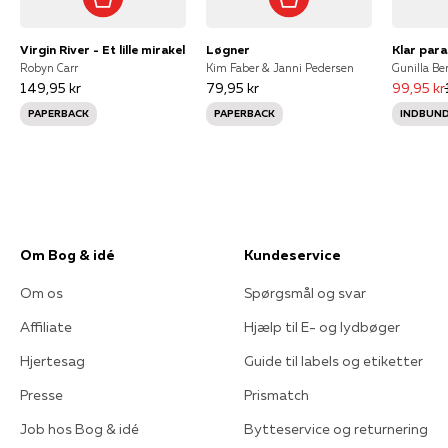
Virgin River - Et lille mirakel
Løgner
Klar para
Robyn Carr
Kim Faber & Janni Pedersen
149,95 kr
79,95 kr
99,95 kr
PAPERBACK
PAPERBACK
INDBUN
Om Bog & idé
Kundeservice
Om os
Spørgsmål og svar
Affiliate
Hjælp til E- og lydbøger
Hjertesag
Guide til labels og etiketter
Presse
Prismatch
Job hos Bog & idé
Bytteservice og returnering