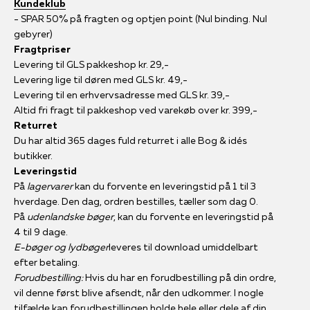
Kundeklub
- SPAR 50% på fragten og optjen point (Nul binding. Nul
gebyrer)
Fragtpriser
Levering til GLS pakkeshop kr. 29,-
Levering lige til døren med GLS kr. 49,-
Levering til en erhvervsadresse med GLS kr. 39,-
Altid fri fragt til pakkeshop ved varekøb over kr. 399,-
Returret
Du har altid 365 dages fuld returret i alle Bog & idés
butikker.
Leveringstid
På
lagervarer
kan du forvente en leveringstid på 1 til 3
hverdage. Den dag, ordren bestilles, tæller som dag 0.
På
udenlandske bøger
, kan du forvente en leveringstid på
4 til 9 dage.
E-bøger og lydbøger
leveres til download umiddelbart
efter betaling.
Forudbestilling:
Hvis du har en forudbestilling på din ordre,
vil denne først blive afsendt, når den udkommer. I nogle
tilfælde kan forudbestillingen holde hele eller dele af din