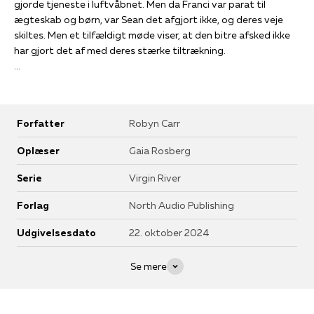
gjorde tjeneste i luftvåbnet. Men da Franci var parat til
ægteskab og børn, var Sean det afgjort ikke, og deres veje
skiltes. Men et tilfældigt møde viser, at den bitre afsked ikke
har gjort det af med deres stærke tiltrækning.
Meget mod forventning er Sean fire år senere faldet til ro og
er ikke længere den kæphøje, unge jagerpilot, han var, da
Forfatter
Robyn Carr
Franci forlod ham. Han vil gerne give deres forhold en ny
chance, for de deler trods alt en masse minder – men det er
Oplæser
Gaia Rosberg
ikke, det eneste de har tilfælles.
Serie
Virgin River
Francis virkelige årsag til at rejse, da Sean ikke ønskede
Forlag
North Audio Publishing
forpligtelser, er nemlig just fyldt tre og et halvt: et rødhåret
Udgivelsesdato
22. oktober 2024
englebarn ved navn Rosie, der har de samme smaragdgrønne
øjne som sin far. Sean er i chok – og rasende på Franci over at
have ført ham bag lyset.
Se mere
Men snakken går som bekendt hurtigt i Virgin River, og snart