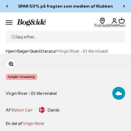
Spring til indhold
SPAR 50% på fragten som medlem af Klubben
Log ind
Kurv
Bog & idé
Menu
Find butik
Profil
Kurv
Søg efter...
Hjem
Bøger
Skønlitteratur
Virgin River - Et lille mirakel
Zoom
Indgår i streaming
Virgin River - Et lille mirakel
Af
Robyn Carr
Dansk
En del af
Virgin River