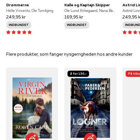
Drømmerne
Kalle og Kaptajn Skipper
Helle Vincentz, Ole Tornbjerg
Ole Lund Kirkegaard, Nana Bang Kirkegaard
Astrid Lin
249,95 kr
169,95 kr
249,95 k
INDBUNDET
INDBUNDET
INDBUN
Flere produkter, som fanger nysgerrigheden hos andre kunder
2 for 130,-
På tilb