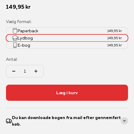
Salgspris
149,95 kr
Vælg format:
Paperback
149,95 kr
Lydbog
149,95 kr
E-bog
149,95 kr
Antal:
Læg i kurv
Du kan downloade bogen fra mail efter gennemført
køb.