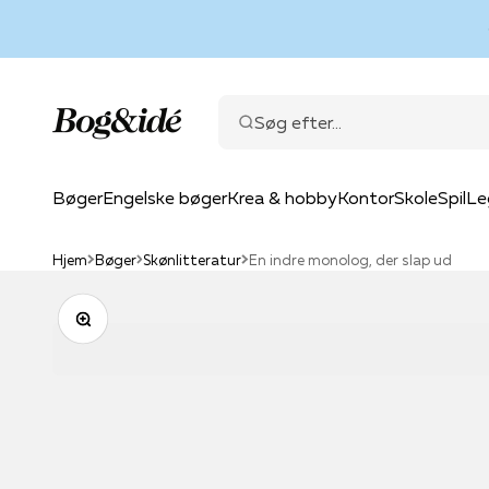
Spring til indhold
Bog & idé
Søg efter...
Bøger
Engelske bøger
Krea & hobby
Kontor
Skole
Spil
Le
Hjem
Bøger
Skønlitteratur
En indre monolog, der slap ud
Zoom