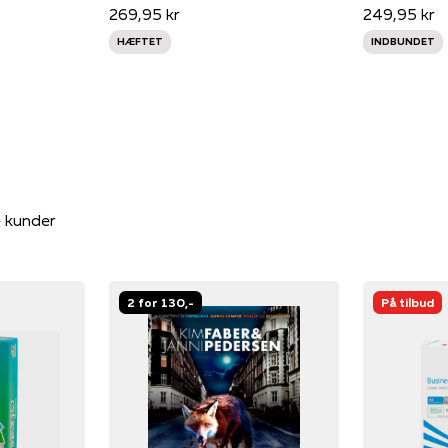
269,95 kr
249,95 kr
HÆFTET
INDBUNDET
e kunder
2 for 130,-
På tilbud