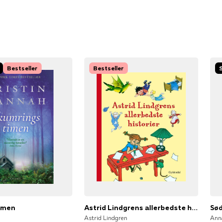
Bestseller
Bestseller
imen
Astrid Lindgrens allerbedste historier
Sød
Astrid Lindgren
Ann