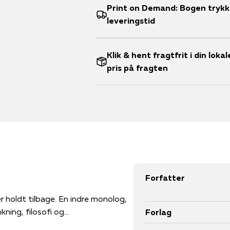
Print on Demand: Bogen trykke
leveringstid
Klik & hent fragtfrit i din lok
pris på fragten
Forfatter
der slap ud er en illustreret vittighedsbog om overtænkning, filosofi og...
Forlag