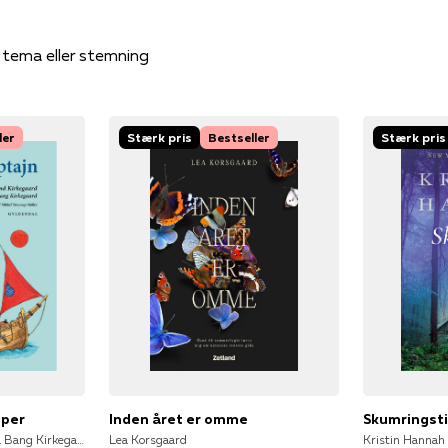
, tema eller stemning
ler
Stærk pris
Bestseller
Stærk pris
pper
Inden året er omme
Skumringst
Ole Lund Kirkegaard, Nana Bang Kirkegaard
Lea Korsgaard
Kristin Hannah