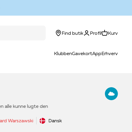
Log ind
Kurv
Find butik
Profil
Kurv
Klubben
Gavekort
App
Erhverv
en alle kunne lugte den
ard Warszawski
Dansk