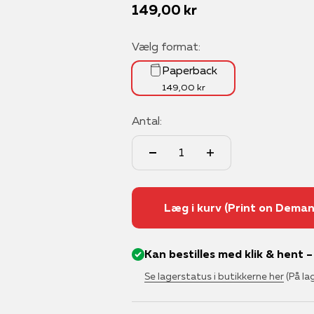
Salgspris
149,00 kr
Vælg format:
Paperback
149,00 kr
Antal:
Læg i kurv (Print on Deman
Kan bestilles med klik & hent 
Se lagerstatus i butikkerne her
(På la