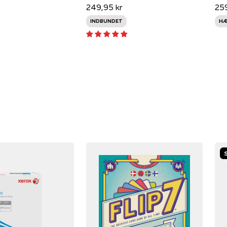
249,95 kr
259
INDBUNDET
HÆ