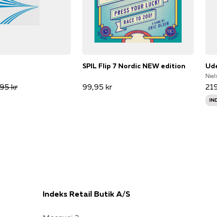
SPIL Flip 7 Nordic NEW edition
Ude
Niel
95 kr
99,95 kr
219
IN
Indeks Retail Butik A/S