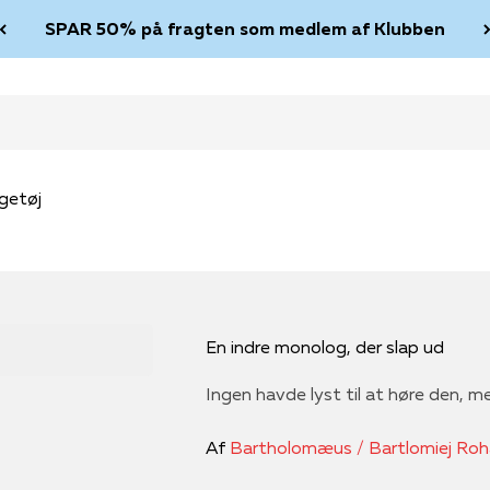
SPAR 50% på fragten som medlem af Klubben
getøj
En indre monolog, der slap ud
Ingen havde lyst til at høre den, m
Af
Bartholomæus / Bartlomiej Roh