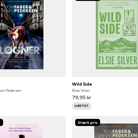
Wild Side
nni Pedersen
Elsie Silver
79,95 kr
HÆFTET
-
Stærk pris