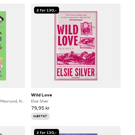
2 for 130,-
Wild Love
Gunilla Bergström, Bjørn F. Rørvik, Gry Moursund, Kim Fupz Aakeson, Niels Bo Bojesen, Eva Eriksson, Anne Sofie Hammer, Dina Gellert, Lars Daneskov, Zarah Juul, Ole Lund Kirkegaard
Elsie Silver
79,95 kr
HÆFTET
2 for 130,-