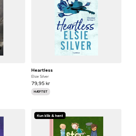
Heartless
Elsie Silver
79,95 kr
HÆFTET
Kun klik & hent