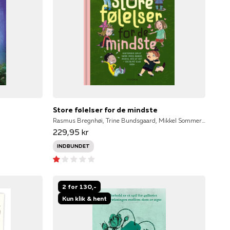
Store følelser for de mindste
Rasmus Bregnhøi, Trine Bundsgaard, Mikkel Sommer Christensen, Kirsten Sonne Harild, Charlotte Pardi, Glenn Ringtved, StineStregen, Inger Tobiasen, Marianne Verge, Alberte Winding, StineStregen NULL
229,95 kr
INDBUNDET
2 for 130,-
Kun klik & hent