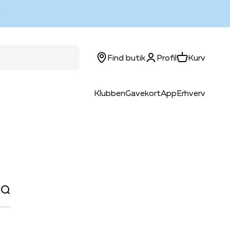
Log ind
Kurv
Find butik
Profil
Kurv
Klubben
Gavekort
App
Erhverv