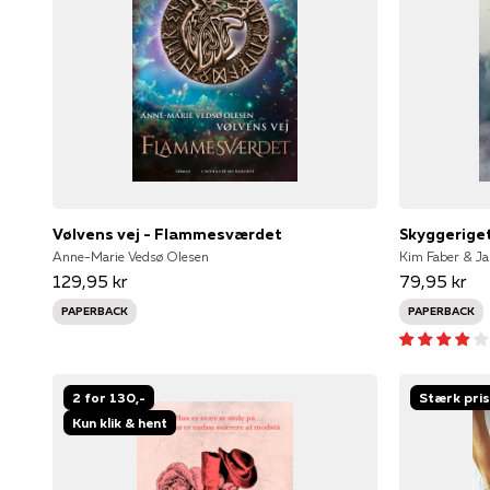
Vølvens vej - Flammesværdet
Skyggerige
Anne-Marie Vedsø Olesen
Kim Faber & Ja
129,95 kr
79,95 kr
PAPERBACK
PAPERBACK
2 for 130,-
Stærk pris
Kun klik & hent