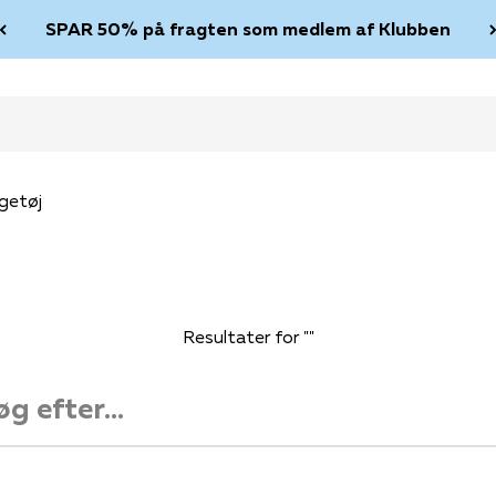
SPAR 50% på fragten som medlem af Klubben
getøj
Resultater for ""