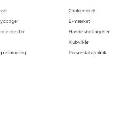
var
Cookiepolitik
 lydbøger
E-mærket
 og etiketter
Handelsbetingelser
Klubvilkår
g returnering
Persondatapolitik