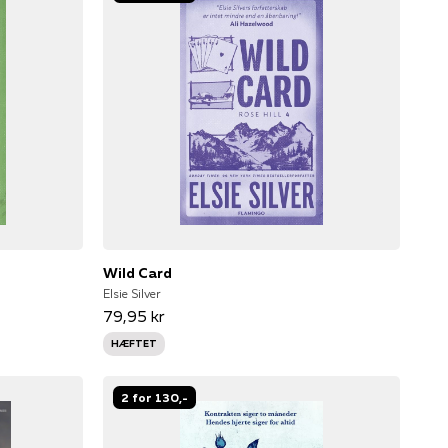
Wild Card
Elsie Silver
79,95 kr
HÆFTET
2 for 130,-