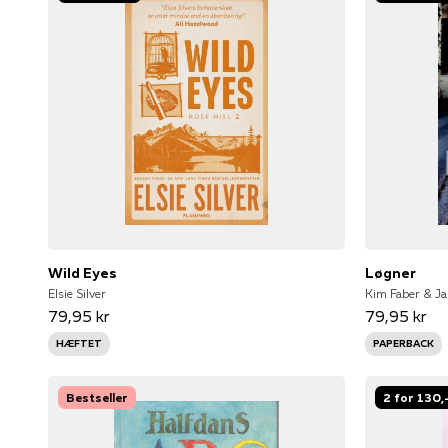
Wild Eyes
Løgner
Elsie Silver
Kim Faber & Ja
79,95 kr
79,95 kr
HÆFTET
PAPERBACK
Bestseller
2 for 130,