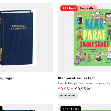
På tilbud
Bestseller
angbogen
Klar parat skolestart
99,95 kr
199,95 kr
INDBUNDET
-
2 for 130,-