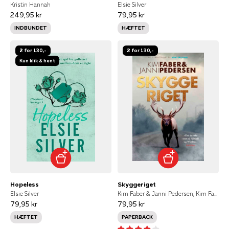
Kristin Hannah
Elsie Silver
249,95 kr
79,95 kr
INDBUNDET
HÆFTET
2 for 130,-
2 for 130,-
Kun klik & hent
Hopeless
Skyggeriget
Elsie Silver
Kim Faber & Janni Pedersen, Kim Faber
79,95 kr
79,95 kr
HÆFTET
PAPERBACK