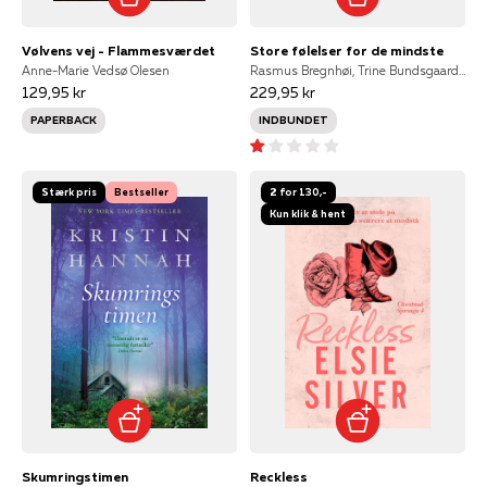
Vølvens vej - Flammesværdet
Store følelser for de mindste
Anne-Marie Vedsø Olesen
Rasmus Bregnhøi, Trine Bundsgaard, Mikkel Sommer Christensen, Kirsten Sonne Harild, Charlotte Pardi, Glenn Ringtved, StineStregen, Inger Tobiasen, Marianne Verge, Alberte Winding, StineStregen NULL
129,95 kr
229,95 kr
PAPERBACK
INDBUNDET
Stærk pris
Bestseller
2 for 130,-
Kun klik & hent
Skumringstimen
Reckless