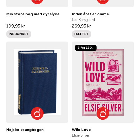
Min store bog med dyrelyde
Inden året er omme
Lea Korsgaard
199,95 kr
269,95 kr
INDBUNDET
HÆFTET
2 for 130,-
Højskolesangbogen
Wild Love
Elsie Silver