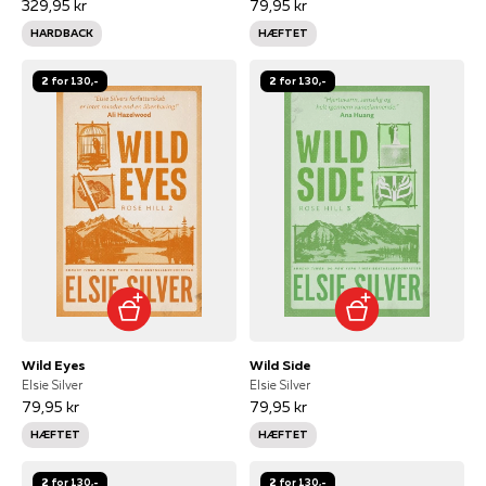
329,95 kr
79,95 kr
HARDBACK
HÆFTET
2 for 130,-
2 for 130,-
Wild Eyes
Wild Side
Elsie Silver
Elsie Silver
79,95 kr
79,95 kr
HÆFTET
HÆFTET
2 for 130,-
2 for 130,-