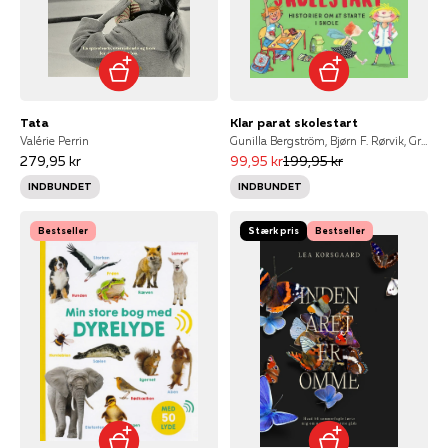
Tata
Klar parat skolestart
Valérie Perrin
Gunilla Bergström, Bjørn F. Rørvik, Gry Moursund, Kim Fupz Aakeson, Niels Bo Bojesen, Eva Eriksson, Anne Sofie Hammer, Dina Gellert, Lars Daneskov, Zarah Juul, Ole Lund Kirkegaard
279,95 kr
99,95 kr
199,95 kr
INDBUNDET
INDBUNDET
Bestseller
Stærk pris
Bestseller